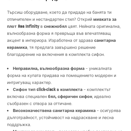
Търсиш оборудване, което да придаде на банята ти
мивката за
отличителен и нестандартен стил? Открий
плот Rea Infinity
снежнобял
в
цвят. Нейната оригинална,
вълнообразна форма я превръща във впечатляващ
санитарна
акцент в интериора. Изработена от здрава
керамика
, тя предлага завършено решение
благодарение на включения в комплекта сифон.
Неправилна, вълнообразна форма
– уникалната
форма на купата придава на помещението модерен и
интригуващ характер.
Сифон тип click-clack в комплекта
– комплектът
бял, сферичен сифон
включва специален
, идеално
съобразен с отвора за оттичане.
Висококачествена санитарна керамика
– осигурява
дълготрайност, устойчивост на надраскване и лесна
поддръжка.