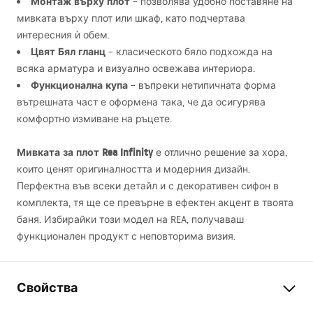
Монтаж върху плот
– позволява удобно поставяне на
мивката върху плот или шкаф, като подчертава
интересния ѝ обем.
Цвят Бял гланц
– класическото бяло подхожда на
всяка арматура и визуално освежава интериора.
Функционална купа
– въпреки нетипичната форма
вътрешната част е оформена така, че да осигурява
комфортно измиване на ръцете.
Мивката за плот Rea Infinity
е отлично решение за хора,
които ценят оригиналността и модерния дизайн.
Перфектна във всеки детайл и с декоративен сифон в
комплекта, тя ще се превърне в ефектен акцент в твоята
баня. Избирайки този модел на
REA
, получаваш
функционален продукт с неповторима визия.
Свойства