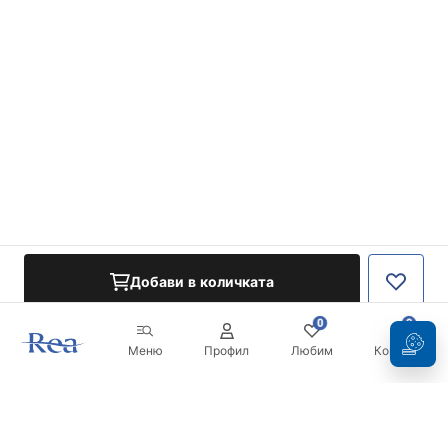
Добави в количката
0
0
Меню
Профил
Любим
Кошница
Бюлетин