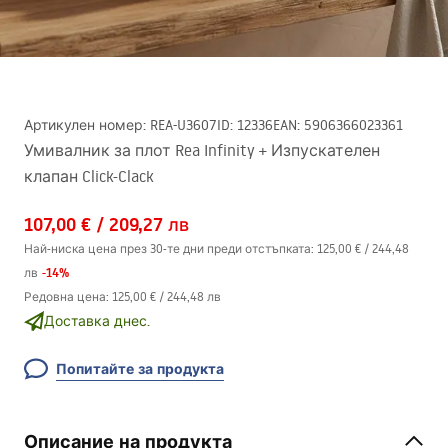
Артикулен номер
:
REA-U3607
ID
:
12336
EAN
:
5906366023361
Умивалник за плот Rea Infinity + Изпускателен
клапан Click-Clack
107,00 €
/
209,27 лв
Най-ниска цена през 30-те дни преди отстъпката:
125,00 €
/
244,48
-
14
%
лв
Редовна цена
:
125,00 €
/
244,48 лв
Доставка днес.
Попитайте за продукта
Описание на продукта