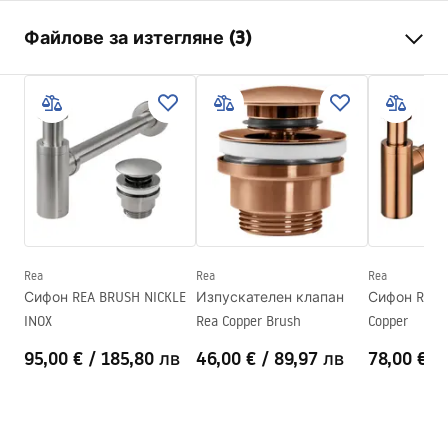
Начин на монтаж
Над плот
Файлове за изтегляне (3)
Материал
Санитарна керамика
Цвят
Бял
Инструкции за инсталиране
завършек
Лъскав
Basin.pdf
Дължина
620
mm
Ширина
330
mm
Deklaracja Właściwości Użytkowych
Височина
115
mm
INFINITY GOLD BLACK Deklaracja.pdf
Дълбочина
95
mm
Форма
Асиметричен
Rea
Rea
Rea
Гаранционни условия
Сифон REA BRUSH NICKLE
Изпускателен клапан
Сифон Rea Cl
Отвор на батерията
НЕ
Warranty_Terms_and_Conditions_Basins_-_5.pdf
INOX
Rea Copper Brush
Copper
Отвор за преливане
НЕ
95,00 €
/
185,80 лв
46,00 €
/
89,97 лв
78,00 €
/