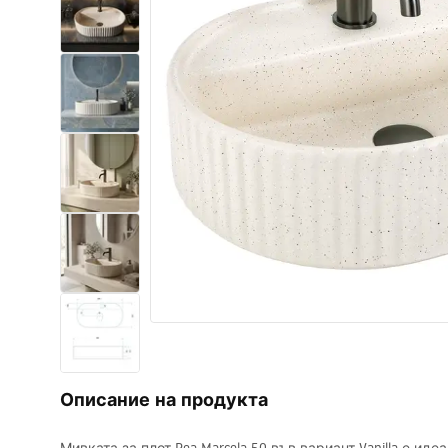
Комплект тоалетна чиния с
биде WC
Умивалници
Вани и Паравани
Смесители за баня
Душ панели
Кухня
Аксесоари и мебели за баня
Описание на продукта