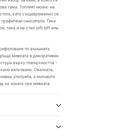
ален избор за бани, в които се
ова гама. Топлият нюанс на
истота, като същевременно се
и графитени смесители. Така
така и на стил soft loft или
 рифеловане по външната
връща мивката в декоративен
кстура върху повърхността –
скано излъчване. Овалната,
евна употреба, а матовото
ид на зоната при мивката.
а керамика