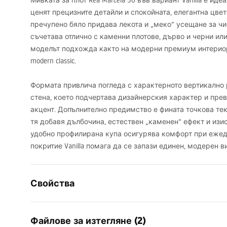
Мивката за плот Rea Marcela 50 във вариант Vanilla е иде
ценят прецизните детайли и спокойната, елегантна цвет
пречупено бяло придава лекота и „меко“ усещане за ч
съчетава отлично с каменни плотове, дърво и черни ил
моделът подхожда както на модерни премиум интериори, 
modern classic.
Формата привлича погледа с характерното вертикално
стена, което подчертава дизайнерския характер и пре
акцент. Допълнително предимство е фината точкова те
тя добавя дълбочина, естествен „каменен“ ефект и изи
удобно профилирана купа осигурява комфорт при ежедн
покритие Vanilla помага да се запази единен, модерен в
Свойства
Начин на монтаж
Над плот
Файлове за изтегляне (2)
Материал
Санитарн