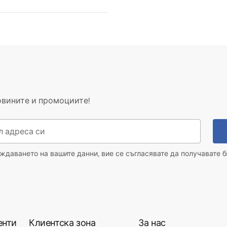
нционни условия
nty_Terms_and_Conditions_
_-_5.pdf
овините и промоциите!
даването на вашите данни, вие се съгласявате да получавате б
енти
Клиентска зона
За нас