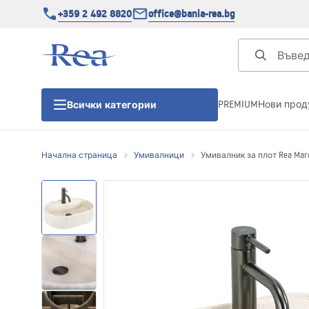
+359 2 492 8820
office@bania-rea.bg
PREMIUM
Нови прод
Всички категории
Начална страница
Умивалници
Умивалник за плот Rea Marce
Душ кабини
Душ кабини
Душ корита
Линейни сифони