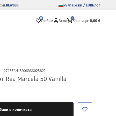
REA5BG
Български / EUR
Блог
од:
0
0
0,00 €
Любим
Вход
Кошница
:
D
:
12715
EAN
:
5906366025822
 Rea Marcela 50 Vanilla
бави в количката