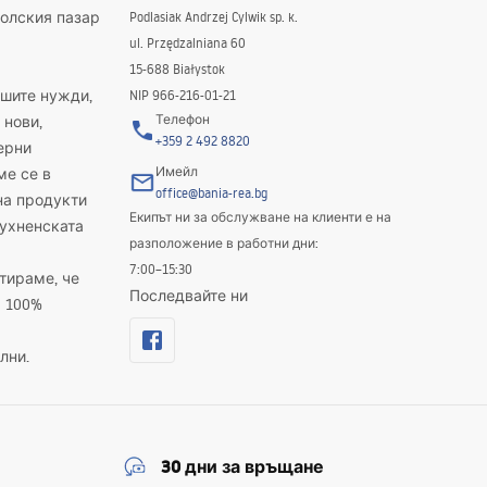
полския пазар
Podlasiak Andrzej Cylwik sp. k.
ul. Przędzalniana 60
15-688 Białystok
ашите нужди,
NIP 966-216-01-21
Телефон
 нови,
+359 2 492 8820
ерни
Имейл
ме се в
office@bania-rea.bg
на продукти
Екипът ни за обслужване на клиенти е на
кухненската
разположение в работни дни:
7:00–15:30
тираме, че
Последвайте ни
а 100%
лни.
30 дни за връщане