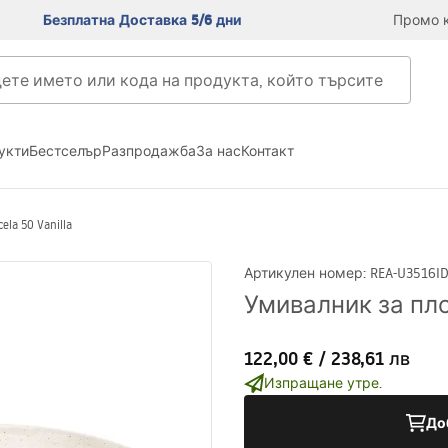
Безплатна Доставка 5/6 дни
Промо к
укти
Бестселър
Разпродажба
За нас
Контакт
la 50 Vanilla
Артикулен номер
:
REA-U3516
I
Умивалник за плот
122,00 €
/
238,61 лв
Изпращане утре.
До