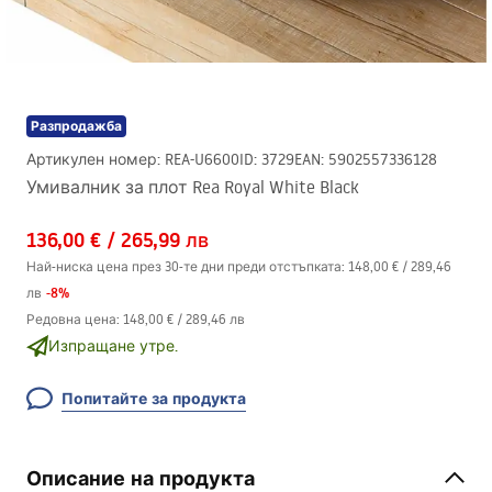
Разпродажба
Артикулен номер
:
REA-U6600
ID
:
3729
EAN
:
5902557336128
Умивалник за плот Rea Royal White Black
136,00 €
/
265,99 лв
Най-ниска цена през 30-те дни преди отстъпката:
148,00 €
/
289,46
-
8
%
лв
Редовна цена
:
148,00 €
/
289,46 лв
Изпращане утре.
Попитайте за продукта
Описание на продукта