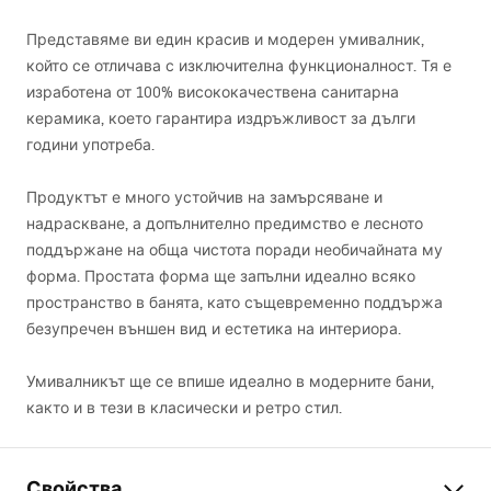
Представяме ви един красив и модерен умивалник,
който се отличава с изключителна функционалност. Тя е
изработена от 100% висококачествена санитарна
керамика, което гарантира издръжливост за дълги
години употреба.
Продуктът е много устойчив на замърсяване и
надраскване, а допълнително предимство е лесното
поддържане на обща чистота поради необичайната му
форма. Простата форма ще запълни идеално всяко
пространство в банята, като същевременно поддържа
безупречен външен вид и естетика на интериора.
Умивалникът ще се впише идеално в модерните бани,
както и в тези в класически и ретро стил.
Свойства