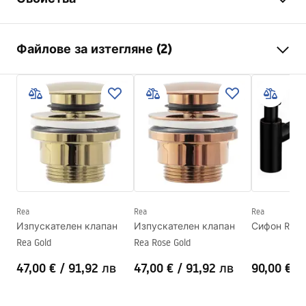
Начин на монтаж
Над плот
Файлове за изтегляне (2)
Материал
Санитарна керамика
Цвят
Бял/Черен
Инструкции за инсталиране
завършек
Лъскав
Basin.pdf
Дължина
625
mm
Ширина
360
mm
Гаранционни условия
Височина
150
mm
Warranty_Terms_and_Conditions_Basins_-_5.pdf
Дълбочина
100
mm
Форма
Овален
Rea
Rea
Rea
Изпускателен клапан
Изпускателен клапан
Сифон REA O
Отвор на батерията
НЕ
Rea Gold
Rea Rose Gold
Отвор за преливане
НЕ
47,00 €
/
91,92 лв
47,00 €
/
91,92 лв
90,00 €
/