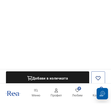
Добави в количката
0
0
Меню
Профил
Любим
Кошница