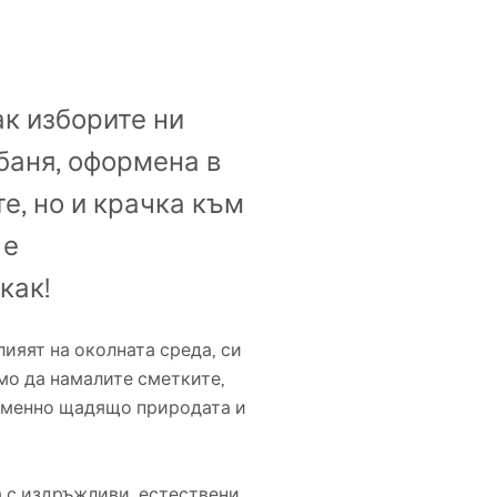
ак изборите ни
баня, оформена в
е, но и крачка към
 е
как!
ияят на околната среда, си
амо да намалите сметките,
ременно щадящо природата и
а с издръжливи, естествени