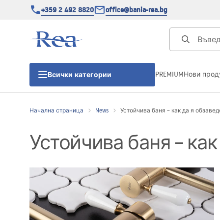
+359 2 492 8820
office@bania-rea.bg
PREMIUM
Нови прод
Всички категории
Начална страница
News
Устойчива баня – как да я обзавед
Душ кабини
Устойчива баня – как
Душ кабини
Душ корита
Линейни сифони