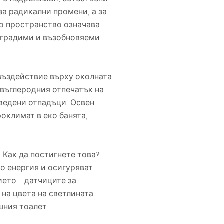
за радикални промени, а за
то пространство означава
азградими и възобновяеми
въздействие върху околната
 въглеродния отпечатък на
ведени отпадъци. Освен
оклимат в еко банята,
 Как да постигнете това?
о енергия и осигуряват
ието – датчиците за
на цвета на светлината:
шния тоалет.