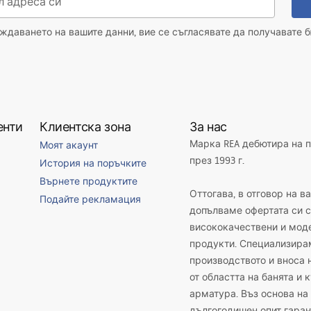
даването на вашите данни, вие се съгласявате да получавате б
енти
Клиентска зона
За нас
Марка REA дебютира на 
Моят акаунт
през 1993 г.
История на поръчките
Върнете продуктите
Оттогава, в отговор на в
Подайте рекламация
допълваме офертата си с
висококачествени и мод
продукти. Специализира
производството и вноса 
от областта на банята и 
арматура. Въз основа на
дългогодишен опит гаран