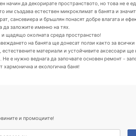
сен начин да декорирате пространството, но това не е е
то им създава естествен микроклимат в банята и значи
прат, сансевиера и бръшлян понасят добре влагата и еф
а да заложите именно на тях.
о и щадящо околната среда пространство!
веждането на банята ще донесат ползи както за всички у
, естествените материали и устойчивите аксесоари ще
 Не е нужно веднага да започвате основен ремонт – зап
т хармонична и екологична баня!
овините и промоциите!