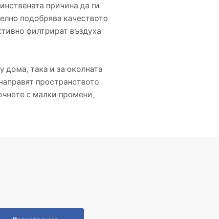
динствената причина да ги
телно подобрява качеството
ективно филтрират въздуха
 дома, така и за околната
 направят пространството
очнете с малки промени,