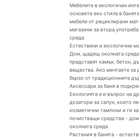
Мебелите в екологичен инте
основете еко стила в банята
мебели от рециклирани мате
магазини за втора употреба
среда.
Естествени и екологични м
Дом, щадящ околната среда,
представят камък, бетон, д
вещества. Ако мечтаете за д
бързо от традиционните дъ
Аксесоари за баня в подкре
Екологията е и въпрос на д
дозатори за сапун, които л
козметични тампони и ги з
почистващи средства – дом
околната среда.
Растения в банята – естест