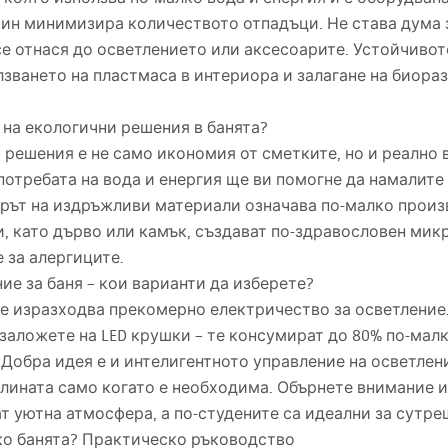
чин минимизира количеството отпадъци. Не става дума 
се отнася до осветлението или аксесоарите. Устойчиво
лзването на пластмаса в интериора и залагане на биор
 на екологични решения в банята?
решения е не само икономия от сметките, но и реално 
потребата на вода и енергия ще ви помогне да намалите
орът на издръжливи материали означава по-малко произ
, като дърво или камък, създават по-здравословен микр
 за алергиците.
е за баня – кои варианти да изберете?
 не изразходва прекомерно електричество за осветление.
 заложете на
LED
крушки – те консумират до 80% по-малк
 Добра идея е и интелигентното управление на осветлен
ината само когато е необходима. Обърнете внимание и 
 уютна атмосфера, а по-студените са идеални за сутре
ко банята? Практическо ръководство