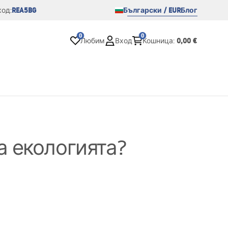
REA5BG
Български / EUR
Блог
од:
0
0
0,00 €
Любим
Вход
Кошница
:
на екологията?