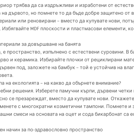
риор трябва да са издръжливи и изработени от естеств
 на дървото, но помнете то да бъде добре защитено от в
риали или реновирани – вместо да купувате нови, потъ
. Избягвайте
MDF
плоскости и пластмасови елементи, ко
атериали за довършване на банята
 е пространство, изпълнено с естествени суровини. В б
ърво и керамика. Избирайте плочки от рециклирани мат
ървен под, заложете на бамбук – той е устойчив на влаг
рвета.
па на екологията – на какво да обърнете внимание?
ребни решения. Изберете памучни кърпи, дървени четки
есно се презареждат, вместо да купувате нови. Откажете
аменете с многократни козметични тампони. Помнете и 
ашни смеси на основата на оцет и сода бикарбонат са 
вен начин за по-здравословно пространство