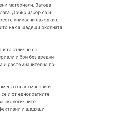
ени материали. Затова
лага. Добър избор са и
рсете уникални находки в
ито не са щадящи околната
анята отлично се
ериали и бои без вредни
а и расте значително по-
 вместо пластмасови и
 се и от еднократните
за екологичните
ефективни и щадящи