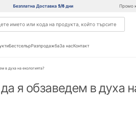
Безплатна Доставка 5/6 дни
Промо к
укти
Бестселър
Разпродажба
За нас
Контакт
ем в духа на екологията?
 да я обзаведем в духа 