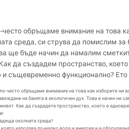
по-често обръщаме внимание на това к
ата среда, си струва да помислим за 
ова ще бъде начин да намалим сметкит
 Как да създадем пространство, което
 и същевременно функционално? Ето 
 по-често обръщаме внимание на това как изборите ни вл
авеждане на банята в екологичен дух. Това е начин не с
 живот. Как да създадете пространство, което е еднов
е!
щадяща околната среда?
, която използва по-малко вода и енергия и е оборудван