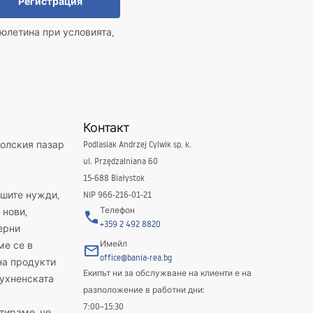
Регистрация
юлетина при условията,
Контакт
полския пазар
Podlasiak Andrzej Cylwik sp. k.
ul. Przędzalniana 60
15-688 Białystok
ашите нужди,
NIP 966-216-01-21
Телефон
 нови,
+359 2 492 8820
ерни
Имейл
ме се в
office@bania-rea.bg
на продукти
Екипът ни за обслужване на клиенти е на
кухненската
разположение в работни дни:
7:00–15:30
тираме, че