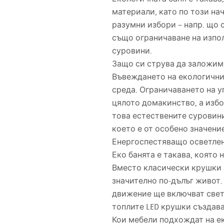
материали, като по този на
разумни избори – напр. що 
също ограничаване на изпо
суровини.
Защо си струва да заложим
Въвеждането на екологични 
среда. Ограничаването на у
цялото домакинство, а изб
това естествените суровини
което е от особено значение
Енергоспестяващо осветлени
Еко банята е такава, която
Вместо класически крушки
значително по-дълъг живот.
движение ще включват светл
топлите
LED
крушки създават
Кои мебели подхождат на е