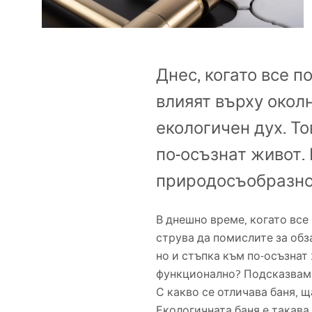
Комплект тоалетна чиния с
биде WC
Днес, когато все 
Умивалници
влияят върху околн
Вани и Паравани
екологичен дух. Т
по-осъзнат живот.
Смесители за баня
природосъобразно
Душ панели
В днешно време, когато все
Кухня
струва да помислите за обз
но и стъпка към по-осъзнат
Аксесоари и мебели за баня
функционално? Подсказвам
С какво се отличава баня, 
Екологичната баня е такава