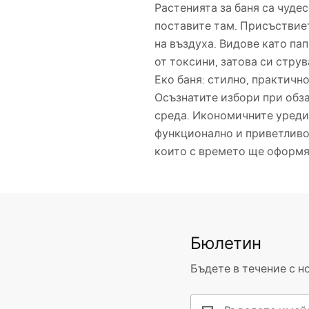
Растенията за баня са чуде
поставите там. Присъствие
на въздуха. Видове като па
от токсини, затова си струв
Еко баня: стилно, практичн
Осъзнатите избори при обза
среда. Икономичните уреди
функционално и приветливо.
които с времето ще оформя
Бюлетин
Бъдете в течение с н