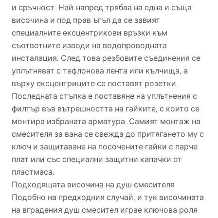
и сръчност. Най-напред трябва на една и съща
височина и под прав ъгъл да се завият
специалните ексцентрикови връзки към
съответните изводи на водопроводната
инсталация. След това резбовите съединения се
уплътняват с тефлонова лента или кълчища, а
върху ексцентриците се поставят розетки.
Последната стъпка е поставяне на уплътнения с
филтър във вътрешността на гайките, с които се
монтира избраната арматура. Самият монтаж на
смесителя за вана се свежда до притягането му с
ключ и защитаване на посочените гайки с парче
плат или със специални защитни капачки от
пластмаса.
Подходящата височина на душ смесителя
Подобно на предходния случай, и тук височината
на вградения душ смесител играе ключова роля