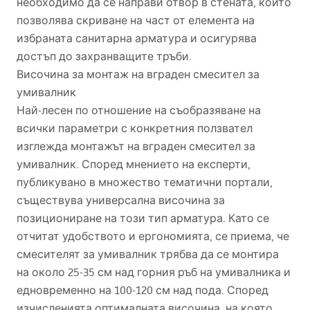
необходимо да се направи отвор в стената, който
позволява скриване на част от елемента на
избраната санитарна арматура и осигурява
достъп до захранващите тръби.
Височина за монтаж на вграден смесител за
умивалник
Най-лесен по отношение на съобразяване на
всички параметри с конкретния ползвател
изглежда монтажът на вграден смесител за
умивалник. Според мнението на експерти,
публикувано в множество тематични портали,
съществува универсална височина за
позициониране на този тип арматура. Като се
отчитат удобството и ергономията, се приема, че
смесителят за умивалник трябва да се монтира
на около 25-35 см над горния ръб на умивалника и
едновременно на 100-120 см над пода. Според
изчисленията оптималната височина, на която