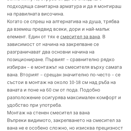
подходяща санитарна арматура и да я монтираш
на правилната височина.
Когато се спреш на алтернатива на душа, трябва
да вземеш предвид всеки, дори и най-малък
елемент. Един от тях е
смесител за вана
. В
зависимост от начина на закрепване се
разграничават два основни начина на
позициониране. Първият – сравнително рядко
избиран – е монтажът на смесителя върху самата
вана. Вторият – срещан значително по-често – се
състои в монтаж на около 10-18 см над ръба на
ваната и поне на 60 см от пода. Подобно
разположение осигурява максимален комфорт и
удобство при употреба.
Монтаж на стенен смесител за вана
Въпреки видимото, закрепването на смесител за
вана не е особено сложно, но изисква прецизност