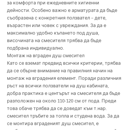
за комфорта при ежедневните хигиенни
дейности. Особено важно е арматурата да бъде
съобразена с конкретния ползвател – дете,
възрастен или човек с увреждания. За да е
максимално удобно къпането под душа,
височината на смесителя трябва да бъде
подбрана индивидуално.
Монтаж на вграден душ смесител
Като се вземат предвид всички критерии, трябва
да се обърне внимание на правилния начин на
монтаж на вградения елемент. Поради различния
ръст на всички ползватели на душ кабината,
добра практика е центърът на смесителя да бъде
разположен на около 110-120 см от пода. Преди
това обаче трябва да се доведат към т.нар.
смесител тръбите за топла и студена вода. За да
се монтира вграденият душ смесител, е