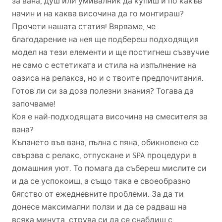
за вана, душ или умивалник да купиш и по какъв
начин и на каква височина да го монтираш?
Прочети нашата статия! Вярваме, че
благодарение на нея ще подбереш подходящия
модел на тези елементи и ще постигнеш съзвучие
не само с естетиката и стила на изпълнение на
оазиса на релакса, но и с твоите предпочитания.
Готов ли си за доза полезни знания? Тогава да
започваме!
Коя е най-подходящата височина на смесителя за
вана?
Къпането във вана, пълна с пяна, обикновено се
свързва с релакс, отпускане и
SPA
процедури в
домашния уют. То помага да събереш мислите си
и да се успокоиш, а също така е своеобразно
бягство от ежедневните проблеми. За да ти
донесе максимални ползи и да се радваш на
всяка минута, струва си да се снабдиш с