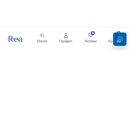
0
0
Меню
Профил
Любим
Кошница
Бюлетин
Бъдете в течение с новините и промоциите!
Регистрация
С въвеждането и потвърждаването на вашите данни, вие