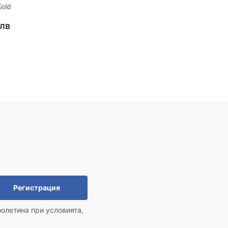
old
 лв
Регистрация
юлетина при условията,