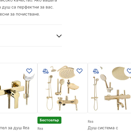
високо качество. Ако вашата
а душ са перфектни за вас.
лесни за почистване.
лно
Бестселър
Rea
ато
тел за душ Rea
Душ система с
Rea