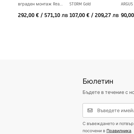
вграден монтаж Rea
STORM Gold
ARGUS
Комплект уплътнители
Да
FENIX GOLD + BOX
Възможност за монтаж без душ-
Да
292,00 €
/
571,10 лв
107,00 €
/
209,27 лв
90,00
корито
Гаранция
24 месеца
Бюлетин
Бъдете в течение с н
С въвеждането и потвърж
посочени в
Правилника
.