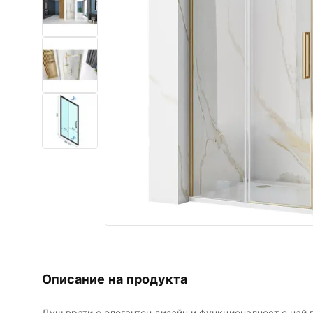
Комплект тоалетна чиния с
биде WC
Умивалници
Вани и Паравани
Смесители за баня
Душ панели
Кухня
Аксесоари и мебели за баня
Описание на продукта