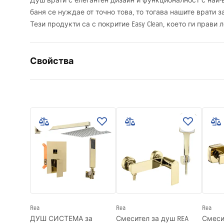
Душ врати с елегантен дизайн и функционалност с най-
баня се нуждае от точно това, то тогава нашите врати з
Тези продукти са с покритие Easy Clean, което ги прави 
Свойства
Начин на отваряне на вратата
На релси
Размер на душ-вратата
100
Посока на отваряне на врата
универса
дебелина стъклото
6 мм
Височина на душ - вратата
195
cm
Материал на профила
Алуминий
Материал на дръжките
Месинг
Покритие Easy Clean
Да
Rea
Rea
Rea
Довършителни работи на профилите
светло зл
ДУШ СИСТЕМА за
Смесител за душ REA
Смеси