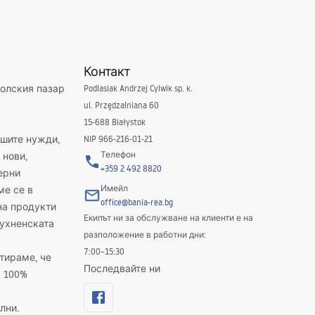
Контакт
полския пазар
Podlasiak Andrzej Cylwik sp. k.
ul. Przędzalniana 60
15-688 Białystok
ашите нужди,
NIP 966-216-01-21
Телефон
 нови,
+359 2 492 8820
ерни
Имейл
ме се в
office@bania-rea.bg
на продукти
Екипът ни за обслужване на клиенти е на
кухненската
разположение в работни дни:
7:00–15:30
тираме, че
Последвайте ни
а 100%
лни.