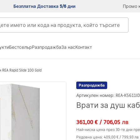
Безплатна Доставка 5/6 дни
Промо к
укти
Бестселър
Разпродажба
За нас
Контакт
REA Rapid Slide 100 Gold
Разпродажба
Артикулен номер
:
REA-K5611
ID
Врати за душ каби
361,00 €
/
706,05 лв
Най-ниска цена през 30-те дни пре
Редовна цена
:
409,00 €
/
799,93 лв