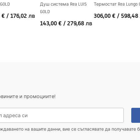
 GOLD
Душ система Rea LUIS
Термостат Rea Lungo G
GOLD
 €
/
176,02 лв
306,00 €
/
598,48
143,00 €
/
279,68 лв
овините и промоциите!
даването на вашите данни, вие се съгласявате да получавате б