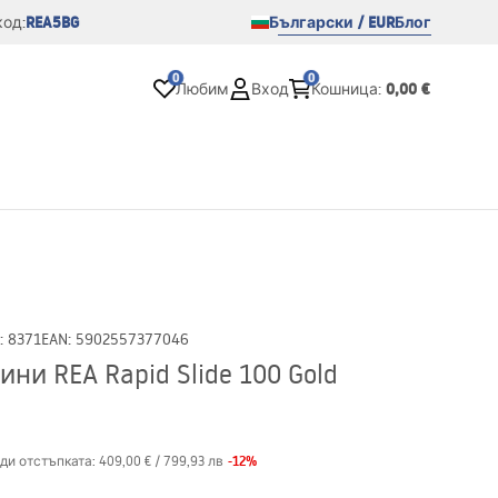
REA5BG
Български / EUR
Блог
од:
0
0
0,00 €
Любим
Вход
Кошница
:
:
8371
EAN
:
5902557377046
ни REA Rapid Slide 100 Gold
-
12
%
ди отстъпката:
409,00 €
/
799,93 лв