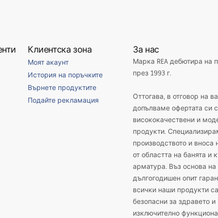
енти
Клиентска зона
За нас
Марка REA дебютира на 
Моят акаунт
през 1993 г.
История на поръчките
Върнете продуктите
Оттогава, в отговор на в
Подайте рекламация
допълваме офертата си с
висококачествени и мод
продукти. Специализира
производството и вноса 
от областта на банята и 
арматура. Въз основа на
дългогодишен опит гаран
всички наши продукти с
безопасни за здравето и
изключително функциона