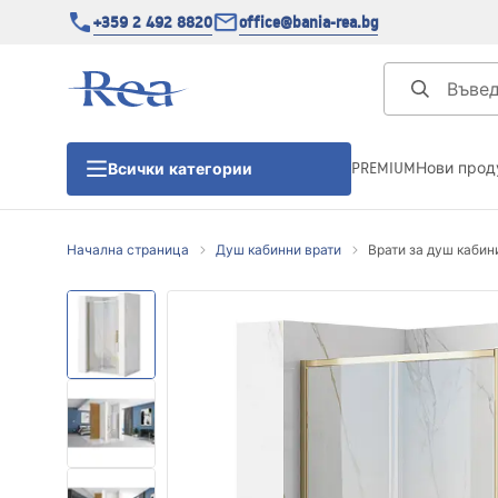
+359 2 492 8820
office@bania-rea.bg
PREMIUM
Нови прод
Всички категории
Начална страница
Душ кабинни врати
Врати за душ кабини 
Душ кабини
Душ кабини
Душ корита
Линейни сифони