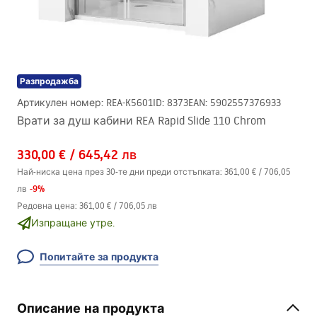
Разпродажба
Артикулен номер
:
REA-K5601
ID
:
8373
EAN
:
5902557376933
Врати за душ кабини REA Rapid Slide 110 Chrom
330,00 €
/
645,42 лв
Най-ниска цена през 30-те дни преди отстъпката:
361,00 €
/
706,05
-
9
%
лв
Редовна цена
:
361,00 €
/
706,05 лв
Изпращане утре.
Попитайте за продукта
Описание на продукта