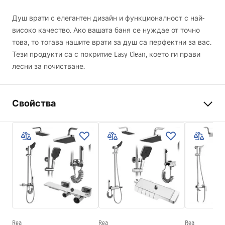
Душ врати с елегантен дизайн и функционалност с най-
високо качество. Ако вашата баня се нуждае от точно
това, то тогава нашите врати за душ са перфектни за вас.
Тези продукти са с покритие Easy Clean, което ги прави
лесни за почистване.
Свойства
Начин на отваряне на
На релси
вратата
Размер на душ-вратата
110
Посока на отваряне на
универсално
врата
дебелина стъклото
6 мм
Височина на душ - вратата
195
cm
Rea
Rea
Rea