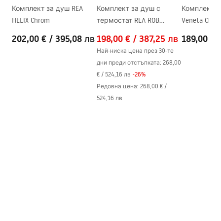
Комплект за душ REA
Комплект за душ с
Комплект з
Материал на профила
Алуминий
HELIX Chrom
термостат REA ROB
Veneta Chro
Материал на дръжките
Месинг
Chrome
202,00 €
/
395,08 лв
198,00 €
/
387,25 лв
189,00 €
Покритие Easy Clean
Да
Най-ниска цена през 30-те
Довършителни работи на
Хром
дни преди отстъпката:
268,00
профилите
€
/
524,16 лв
-
26
%
Комплект уплътнители
Да
Редовна цена
:
268,00 €
/
524,16 лв
Възможност за монтаж
Да
без душ-корито
Гаранция
24 месеца