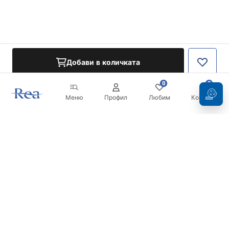
Добави в количката
0
0
Меню
Профил
Любим
Кошница
Бюлетин
Бъдете в течение с новините и промоциите!
Регистрация