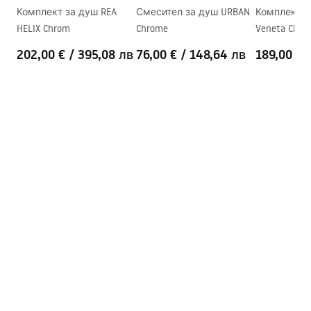
Комплект за душ REA
Смесител за душ URBAN
Комплект з
Материал на профила
Алуминий
HELIX Chrom
Chrome
Veneta Chro
Материал на дръжките
Месинг
202,00 €
/
395,08 лв
76,00 €
/
148,64 лв
189,00 €
Покритие Easy Clean
Да
Довършителни работи на
Хром
профилите
Комплект уплътнители
Да
Възможност за монтаж
Да
без душ-корито
Гаранция
24 месеца