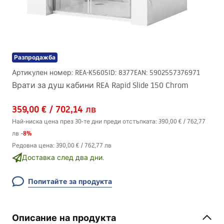
Разпродажба
Артикулен номер
:
REA-K5605
ID
:
8377
EAN
:
5902557376971
Врати за душ кабини REA Rapid Slide 150 Chrom
359,00 €
/
702,14 лв
Най-ниска цена през 30-те дни преди отстъпката:
390,00 €
/
762,77
-
8
%
лв
Редовна цена
:
390,00 €
/
762,77 лв
Доставка след два дни.
Попитайте за продукта
Описание на продукта