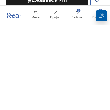
Добави в количката
0
0
Меню
Профил
Любим
Кошница
Бюлетин
Бъдете в течение с новините и промоциите!
Регистрация
С въвеждането и потвърждаването на вашите данни, вие
се съгласявате да получавате бюлетина при условията,
посочени в
Правилника
.