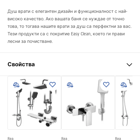
Душ врати с елегантен дизайн и функционалност с най-
високо качество. Ако вашата баня се нуждае от точно
това, то тогава нашите врати за душ са перфектни за вас.
Тези продукти са с покритие Easy Clean, което ги прави
лесни за почистване.
Свойства
Начин на отваряне на
На релси
вратата
Размер на душ-вратата
150
Посока на отваряне на
универсално
врата
дебелина стъклото
6 мм
Височина на душ - вратата
195
cm
Rea
Rea
Rea