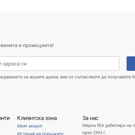
овините и промоциите!
даването на вашите данни, вие се съгласявате да получавате б
енти
Клиентска зона
За нас
Марка REA дебютира на 
Моят акаунт
през 1993 г.
История на поръчките