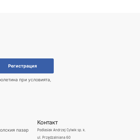
Регистрация
юлетина при условията,
Контакт
полския пазар
Podlasiak Andrzej Cylwik sp. k.
ul. Przędzalniana 60