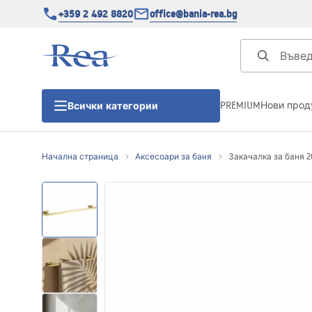
+359 2 492 8820
office@bania-rea.bg
PREMIUM
Нови прод
Всички категории
Начална страница
Аксесоари за баня
Закачалка за баня 20
Душ кабини
Душ кабини
Душ корита
Линейни сифони