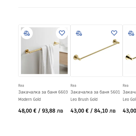
Начин на монтаж
Завинтващ
Гаранционни условия
Ширина
565
mm
Warranty_Terms_and_Conditions_Accessories_-_24.pdf
Височина
35
mm
Дълбочина
65
mm
Серия
Oste
Гаранция
24 месеца
Rea
Rea
Rea
Закачалка за баня 6603
Закачалка за баня 5601
Закач
Modern Gold
Leo Brush Gold
Leo Gol
48,00 €
/
93,88 лв
43,00 €
/
84,10 лв
43,00