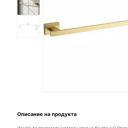
Комплект тоалетна чиния с
биде WC
Умивалници
Вани и Паравани
Смесители за баня
Душ панели
Кухня
Аксесоари и мебели за баня
Описание на продукта