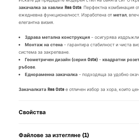
Искате да придадете модерен стил на банята си? Откр
закачалка за хавлии Rea Oste
. Перфектна комбинация о
метал
ежедневна функционалност. Изработена от
, впе
елегантна визия.
Здрава метална конструкция
– осигурява издръжлив
Монтаж на стена
– гарантира стабилност и чиста ви
система за закрепване.
Геометричен дизайн (серия Oste)
квадратни розе
–
ръбове
.
Еднораменна закачалка
– подходяща за удобно окач
Закачалката Rea Oste
е отличен избор за хора, които це
Свойства
Цвят
Матирано 
Файлове за изтегляне (1)
Материал
Метал