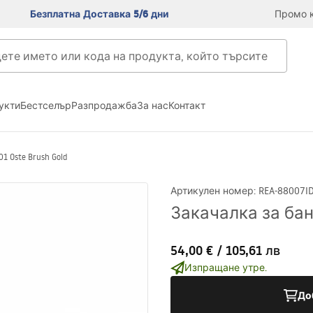
Безплатна Доставка 5/6 дни
Промо к
укти
Бестселър
Разпродажба
За нас
Контакт
1 Oste Brush Gold
Артикулен номер
:
REA-88007
I
Закачалка за баня
54,00 €
/
105,61 лв
Изпращане утре.
До