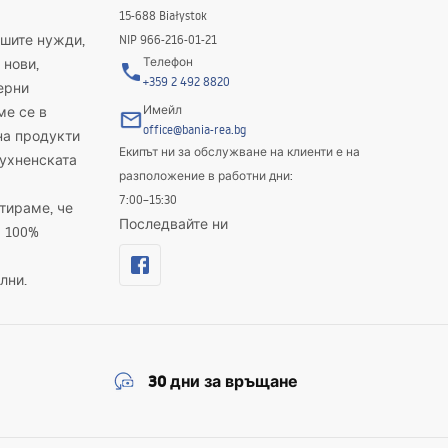
15-688 Białystok
ашите нужди,
NIP 966-216-01-21
Телефон
 нови,
+359 2 492 8820
ерни
Имейл
ме се в
office@bania-rea.bg
на продукти
Екипът ни за обслужване на клиенти е на
кухненската
разположение в работни дни:
7:00–15:30
тираме, че
Последвайте ни
а 100%
лни.
30 дни за връщане