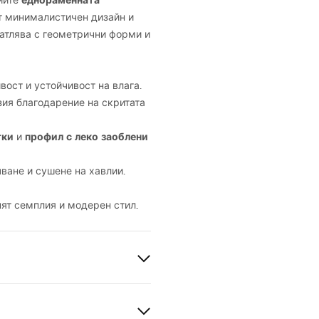
еднораменната
ийте
т минималистичен дизайн и
чатлява с геометрични форми и
ост и устойчивост на влага.
зия благодарение на скритата
тки
профил с леко заоблени
и
ване и сушене на хавлии.
нят семплия и модерен стил.
злато