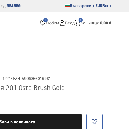
REA5BG
Български / EUR
Блог
од:
0
0
0,00 €
Любим
Вход
Кошница
:
D
:
12214
EAN
:
5906366016981
 201 Oste Brush Gold
бави в количката