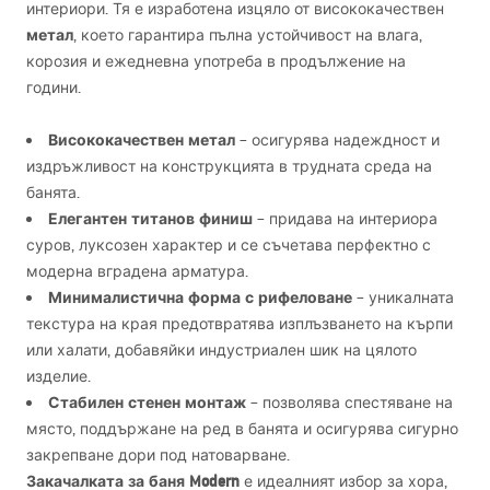
интериори. Тя е изработена изцяло от висококачествен
метал
, което гарантира пълна устойчивост на влага,
корозия и ежедневна употреба в продължение на
години.
Висококачествен метал
– осигурява надеждност и
издръжливост на конструкцията в трудната среда на
банята.
Елегантен титанов финиш
– придава на интериора
суров, луксозен характер и се съчетава перфектно с
модерна вградена арматура.
Минималистична форма с рифеловане
– уникалната
текстура на края предотвратява изплъзването на кърпи
или халати, добавяйки индустриален шик на цялото
изделие.
Стабилен стенен монтаж
– позволява спестяване на
място, поддържане на ред в банята и осигурява сигурно
закрепване дори под натоварване.
Закачалката за баня Modern
е идеалният избор за хора,