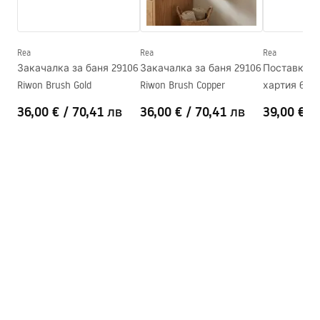
Серия
Modern
Гаранционни условия
Гаранция
24 месеца
Warranty_Terms_and_Conditions_Accessories_-_24.pdf
Rea
Rea
Rea
Закачалка за баня 29106
Закачалка за баня 29106
Поставка з
Riwon Brush Gold
Riwon Brush Copper
хартия 6611
Copper
36,00 €
/
70,41 лв
36,00 €
/
70,41 лв
39,00 €
/