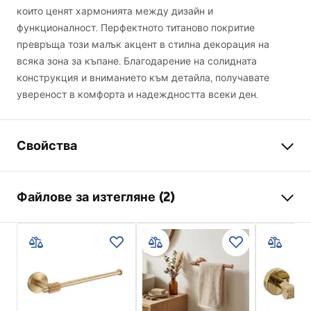
които ценят хармонията между дизайн и
функционалност. Перфектното титаново покритие
превръща този малък акцент в стилна декорация на
всяка зона за къпане. Благодарение на солидната
конструкция и вниманието към детайла, получавате
увереност в комфорта и надеждността всеки ден.
Свойства
Цвят
Титан
Файлове за изтегляне (2)
Материал
Метал
Начин на монтаж
Завинтващ се
Информация за безопасност
Ширина
50
mm
WARUNKI_BEZPIECZENSTWA_AKCESORIA_LAZIENKOWE.
Височина
65
mm
pdf
Дълбочина
70
mm