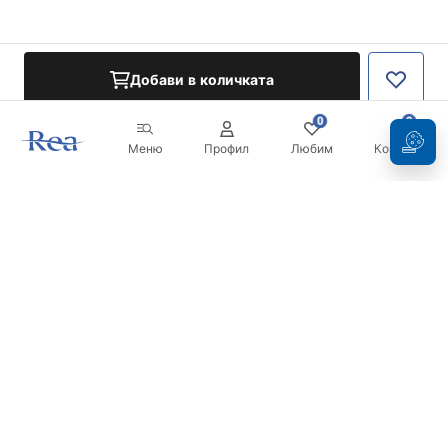
Добави в количката
0
0
Меню
Профил
Любим
Кошница
Бюлетин
Бъдете в течение с новините и промоциите!
Регистрация
С въвеждането и потвърждаването на вашите данни, вие