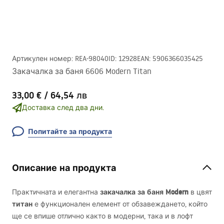
Артикулен номер
:
REA-98040
ID
:
12928
EAN
:
5906366035425
Закачалка за баня 6606 Modern Titan
33,00 €
/
64,54 лв
Доставка след два дни.
Попитайте за продукта
Описание на продукта
закачалка за баня Modern
Практичната и елегантна
в цвят
титан
е функционален елемент от обзавеждането, който
ще се впише отлично както в модерни, така и в лофт