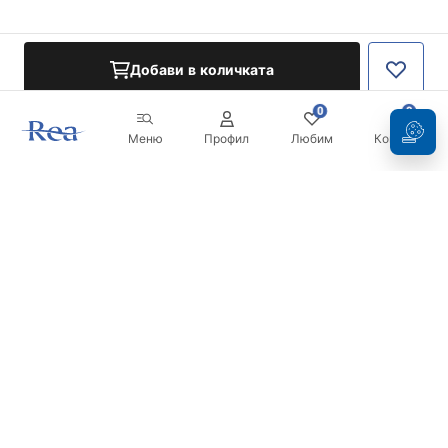
Добави в количката
0
0
Меню
Профил
Любим
Кошница
Бюлетин
Бъдете в течение с новините и промоциите!
Регистрация
С въвеждането и потвърждаването на вашите данни, вие