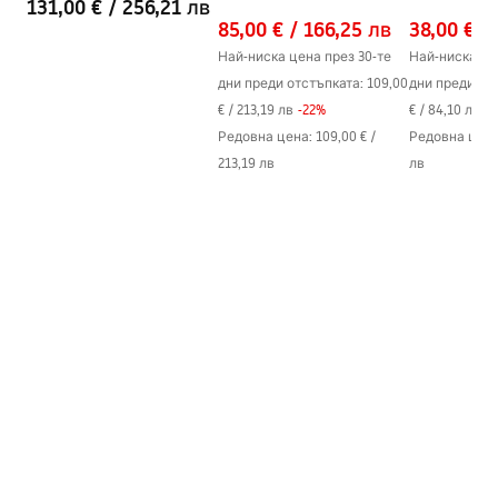
131,00 €
/
256,21 лв
NICKIEL
85,00 €
/
166,25 лв
38,00 €
/
Най-ниска цена през 30-те
Най-ниска це
дни преди отстъпката:
109,00
дни преди от
€
/
213,19 лв
-
22
%
€
/
84,10 лв
-
1
Редовна цена
:
109,00 €
/
Редовна цен
213,19 лв
лв