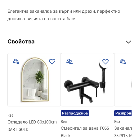
Елегантна закачалка за кърпи или дрехи, перфектно
допълва визията на вашата баня.
Свойства
Цвят
Черни
Материал
Метал
Начин на монтаж
Завинтващ се
Ширина
620
mm
Височина
45
mm
Дълбочина
60
mm
Разпродажба
Разпродажб
Rea
Серия
Til
Огледало LED 60x100cm
Rea
Rea
Гаранция
24 месеца
Смесител за вана FOSS
Закачалка 
DART GOLD
Black
332915 MIST