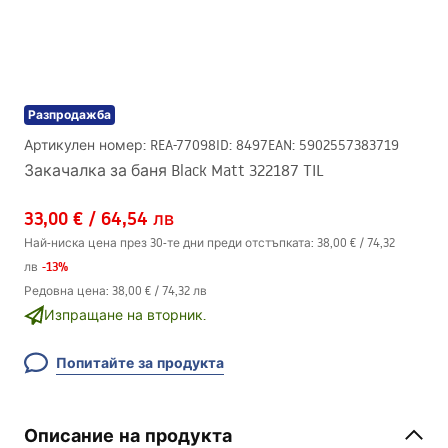
Разпродажба
Артикулен номер
:
REA-77098
ID
:
8497
EAN
:
5902557383719
Закачалка за баня Black Matt 322187 TIL
33,00 €
/
64,54 лв
Най-ниска цена през 30-те дни преди отстъпката:
38,00 €
/
74,32
-
13
%
лв
Редовна цена
:
38,00 €
/
74,32 лв
Изпращане на вторник.
Попитайте за продукта
Описание на продукта