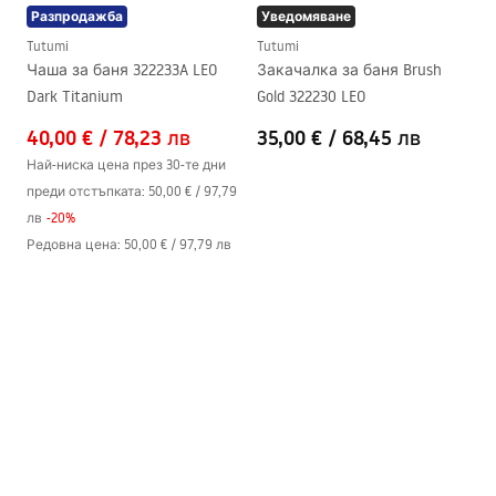
Разпродажба
Уведомяване
Tutumi
Tutumi
Чаша за баня 322233A LEO
Закачалка за баня Brush
Dark Titanium
Gold 322230 LEO
40,00 €
/
78,23 лв
35,00 €
/
68,45 лв
Най-ниска цена през 30-те дни
преди отстъпката:
50,00 €
/
97,79
лв
-
20
%
Редовна цена
:
50,00 €
/
97,79 лв