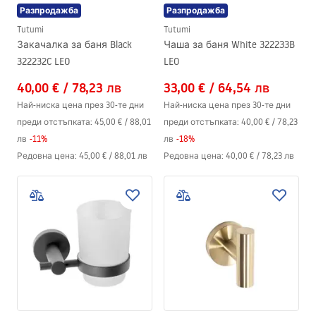
Разпродажба
Разпродажба
Tutumi
Tutumi
Закачалка за баня Black
Чаша за баня White 322233B
322232C LEO
LEO
40,00 €
/
78,23 лв
33,00 €
/
64,54 лв
Най-ниска цена през 30-те дни
Най-ниска цена през 30-те дни
преди отстъпката:
45,00 €
/
88,01
преди отстъпката:
40,00 €
/
78,23
лв
-
11
%
лв
-
18
%
Редовна цена
:
45,00 €
/
88,01 лв
Редовна цена
:
40,00 €
/
78,23 лв