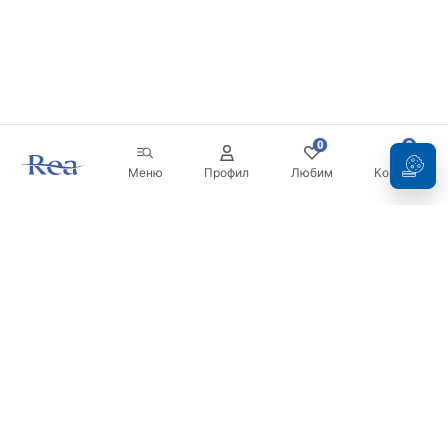
0
0
Меню
Профил
Любим
Кошница
Бюлетин
Бъдете в течение с новините и промоциите!
Регистрация