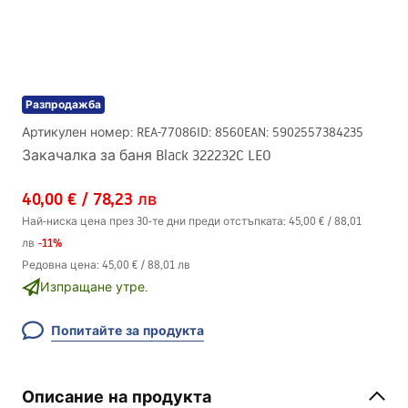
Разпродажба
Артикулен номер
:
REA-77086
ID
:
8560
EAN
:
5902557384235
Закачалка за баня Black 322232C LEO
40,00 €
/
78,23 лв
Най-ниска цена през 30-те дни преди отстъпката:
45,00 €
/
88,01
-
11
%
лв
Редовна цена
:
45,00 €
/
88,01 лв
Изпращане утре.
Попитайте за продукта
Описание на продукта