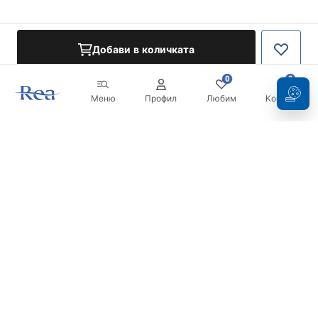
Добави в количката
0
0
Меню
Профил
Любим
Кошница
Бюлетин
Бъдете в течение с новините и промоциите!
Регистрация
С въвеждането и потвърждаването на вашите данни, вие