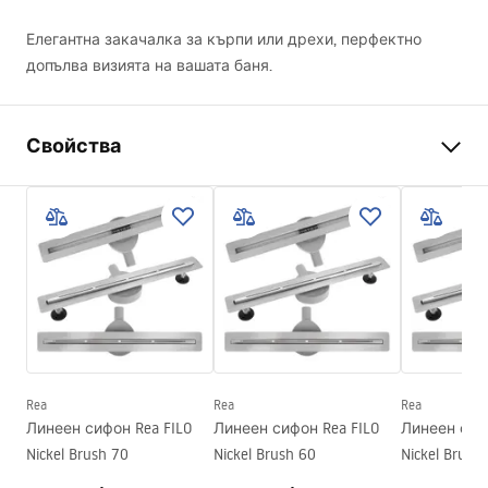
Елегантна закачалка за кърпи или дрехи, перфектно
допълва визията на вашата баня.
Свойства
Цвят
Черни
Материал
Метал
Начин на монтаж
Завинтващ се
Ширина
525
mm
Височина
50
mm
Дълбочина
80
mm
Rea
Rea
Rea
Серия
Leo
Линеен сифон Rea FILO
Линеен сифон Rea FILO
Линеен сифо
Гаранция
24 месеца
Nickel Brush 70
Nickel Brush 60
Nickel Brush