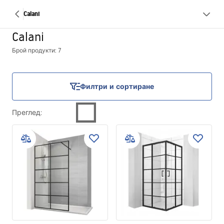
Calani
Calani
Брой продукти: 7
Филтри и сортиране
Преглед
: