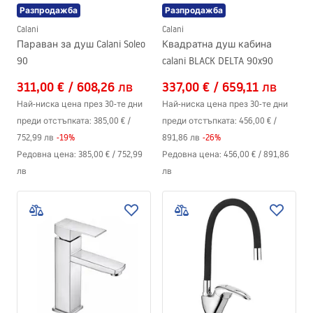
Разпродажба
Разпродажба
Calani
Calani
Параван за душ Calani Soleo
Квадратна душ кабина
90
calani BLACK DELTA 90x90
311,00 €
/
608,26 лв
337,00 €
/
659,11 лв
Най-ниска цена през 30-те дни
Най-ниска цена през 30-те дни
преди отстъпката:
385,00 €
/
преди отстъпката:
456,00 €
/
752,99 лв
-
19
%
891,86 лв
-
26
%
Редовна цена
:
385,00 €
/
752,99
Редовна цена
:
456,00 €
/
891,86
лв
лв