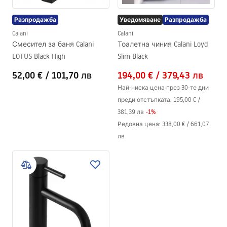
Разпродажба
Уведомяване
Разпродажба
Calani
Calani
Смесител за баня Calani
Тоалетна чиния Calani Loyd
LOTUS Black High
Slim Black
52,00 €
/
101,70 лв
194,00 €
/
379,43 лв
Най-ниска цена през 30-те дни
преди отстъпката:
195,00 €
/
381,39 лв
-
1
%
Редовна цена
:
338,00 €
/
661,07
лв