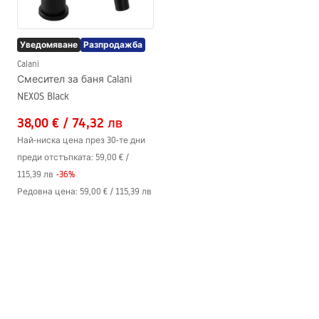
Уведомяване
Разпродажба
Calani
Смесител за баня Calani
NEXOS Black
38,00 €
/
74,32 лв
Най-ниска цена през 30-те дни
преди отстъпката:
59,00 €
/
115,39 лв
-
36
%
Редовна цена
:
59,00 €
/
115,39 лв