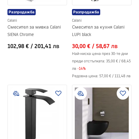
Разпродажба
Разпродажба
Calani
Calani
Смесител за мивка Calani
Смесител за кухня Calani
SIENA Chrome
LUPI black
102,98 €
/
201,41 лв
30,00 €
/
58,67 лв
Най-ниска цена през 30-те дни
преди отстъпката:
35,00 €
/
68,45
лв
-
14
%
Редовна цена
:
57,00 €
/
111,48 лв