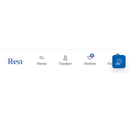
0
0
Меню
Профил
Любим
Кошница
Бюлетин
Бъдете в течение с новините и промоциите!