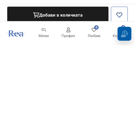
Добави в количката
0
0
Меню
Профил
Любим
Кошница
Бюлетин
Бъдете в течение с новините и промоциите!
Регистрация
С въвеждането и потвърждаването на вашите данни, вие
се съгласявате да получавате бюлетина при условията,