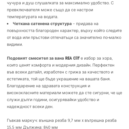
чучура и душ слушалката за максимално удобство. С
превключвателя може също да се настрои
температурата на водата.
Четкана сатенена структура
– придава на
повърхността благороден характер, върху който следите
от вода или пръстови отпечатъци са значително по-малко
видими.
Подовият смесител за вана
REA
Clif
е избор за хора,
които ценят комфорта и модерния дизайн. Перфектен
във всеки детайл, изработен с грижа за качеството и
естетиката, той ще бъде украшение на вашата баня.
Благодарение на здравата конструкция и
висококласните материали можете да сте сигурни, че ще
служи дълги години, осигурявайки удобство и
надеждност всеки ден.
Гъвкав маркуч: външна резба 9,7 мм x вътрешна резба
15,5 мм Дължина: 840 мм