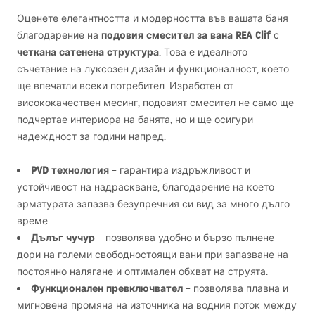
Оценете елегантността и модерността във вашата баня
подовия смесител за вана
REA
Clif
благодарение на
с
четкана сатенена структура
. Това е идеалното
съчетание на луксозен дизайн и функционалност, което
ще впечатли всеки потребител. Изработен от
висококачествен месинг, подовият смесител не само ще
подчертае интериора на банята, но и ще осигури
надеждност за години напред.
PVD
технология
– гарантира издръжливост и
устойчивост на надраскване, благодарение на което
арматурата запазва безупречния си вид за много дълго
време.
Дълъг чучур
– позволява удобно и бързо пълнене
дори на големи свободностоящи вани при запазване на
постоянно налягане и оптимален обхват на струята.
Функционален превключвател
– позволява плавна и
мигновена промяна на източника на водния поток между