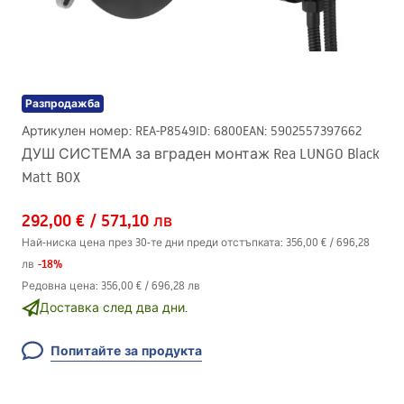
Разпродажба
Артикулен номер
:
REA-P8549
ID
:
6800
EAN
:
5902557397662
ДУШ СИСТЕМА за вграден монтаж Rea LUNGO Black
Matt BOX
292,00 €
/
571,10 лв
Най-ниска цена през 30-те дни преди отстъпката:
356,00 €
/
696,28
-
18
%
лв
Редовна цена
:
356,00 €
/
696,28 лв
Доставка след два дни.
Попитайте за продукта