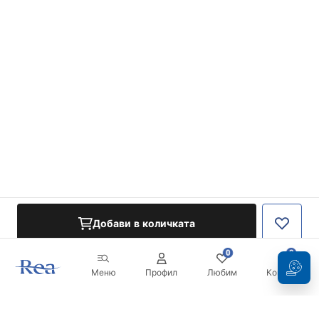
Добави в количката
0
0
Меню
Профил
Любим
Кошница