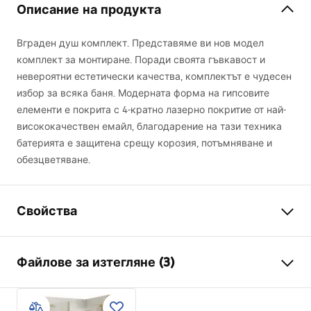
Описание на продукта
Вграден душ комплект. Представяме ви нов модел
комплект за монтиране. Поради своята гъвкавост и
невероятни естетически качества, комплектът е чудесен
избор за всяка баня. Модерната форма на гипсовите
елементи е покрита с 4-кратно лазерно покритие от най-
висококачествен емайл, благодарение на тази техника
батерията е защитена срещу корозия, потъмняване и
обезцветяване.
Свойства
Цвят
Черни
Файлове за изтегляне (3)
Материал
Месинг , ABS
Тип батерия
Термостатична
Информация за безопасност