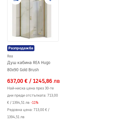
Начин на монтаж
Вграденa
Safety_Information_Shower_set.pdf
Регулиране на височината
Да
Излив за вана
Не
Гаранционни условия
Регулиране на налягането
НЕ
Warranty_Terms_and_Conditions_Faucets_-_5.pdf
Система Anti-Calc
Да
Разпродажба
Технология
Electroplating
Инструкции за монтаж
Rea
Гаранция
5 години
shower_set.pdf
Душ кабина REA Hugo
80x90 Gold Brush
637,00 €
/
1245,86 лв
Най-ниска цена през 30-те
дни преди отстъпката:
713,00
€
/
1394,51 лв
-
11
%
Редовна цена
:
713,00 €
/
1394,51 лв