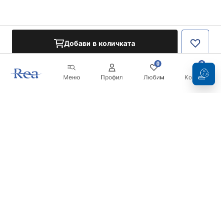
Добави в количката
0
0
Меню
Профил
Любим
Кошница
Бюлетин
Бъдете в течение с новините и промоциите!
Регистрация