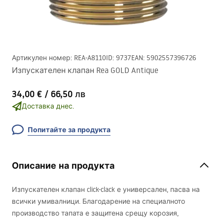
Артикулен номер
:
REA-A8110
ID
:
9737
EAN
:
5902557396726
Изпускателен клапан Rea GOLD Antique
34,00 €
/
66,50 лв
Доставка днес.
Попитайте за продукта
Описание на продукта
Изпускателен клапан click-clack е универсален, пасва на
всички умивалници. Благодарение на специалното
производство тапата е защитена срещу корозия,