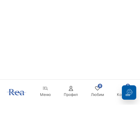
0
0
Меню
Профил
Любим
Кошница
Бюлетин
Бъдете в течение с новините и промоциите!