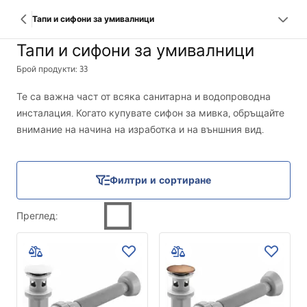
Тапи и сифони за умивалници
Тапи и сифони за умивалници
Брой продукти: 33
Те са важна част от всяка санитарна и водопроводна
инсталация. Когато купувате сифон за мивка, обръщайте
внимание на начина на изработка и на външния вид.
Продуктът трябва да се отличава с високо качество. Той
изпълнява важна функция – отвежда използваната вода
от мивката, ваната или от душа и по този начин
Филтри и сортиране
предотвратява образуването на налепи, отлагания и
косвено неприятни миризми.
Преглед
: