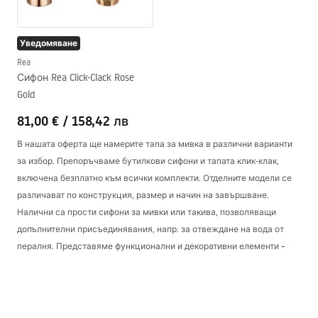
Уведомяване
Rea
Сифон Rea Click-Clack Rose
Gold
81,00 €
/
158,42 лв
В нашата оферта ще намерите тапа за мивка в различни варианти
за избор. Препоръчваме бутилкови сифони и тапата клик-клак,
включена безплатно към всички комплекти. Отделните модели се
различават по конструкция, размер и начин на завършване.
Налични са прости сифони за мивки или такива, позволяващи
допълнителни присъединявания, напр. за отвеждане на вода от
пералня. Представяме функционални и декоративни елементи –
вторите препоръчваме за монтаж на видими места. Благодарение
на прецизното довършване и дизайнерската златна или черна
цветова гама, тапата за мивка може да се превърне в хармоничен
елемент в банята.