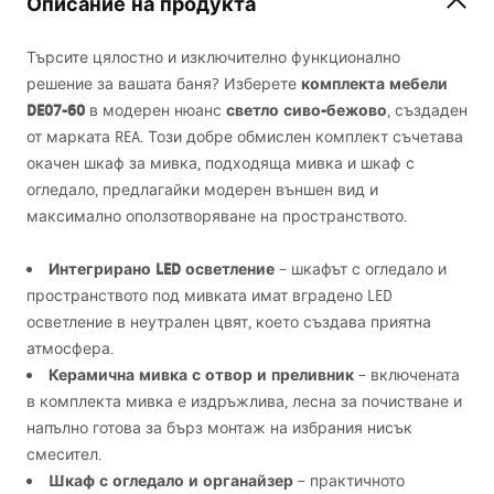
Описание на продукта
Търсите цялостно и изключително функционално
комплекта мебели
решение за вашата баня? Изберете
DE07-60
светло сиво-бежово
в модерен нюанс
, създаден
от марката
REA
. Този добре обмислен комплект съчетава
окачен шкаф за мивка, подходяща мивка и шкаф с
огледало, предлагайки модерен външен вид и
максимално оползотворяване на пространството.
Интегрирано
LED
осветление
– шкафът с огледало и
пространството под мивката имат вградено
LED
осветление в неутрален цвят, което създава приятна
атмосфера.
Керамична мивка с отвор и преливник
– включената
в комплекта мивка е издръжлива, лесна за почистване и
напълно готова за бърз монтаж на избрания нисък
смесител.
Шкаф с огледало и органайзер
– практичното