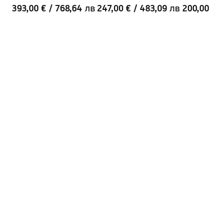
Beige 60CM
Oak 70CM
60см
393,00 €
/
768,64 лв
247,00 €
/
483,09 лв
200,00 €