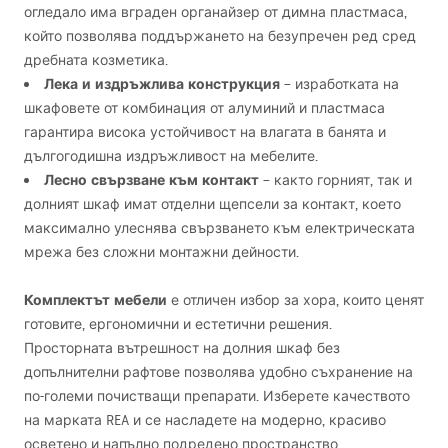
огледало има вграден органайзер от димна пластмаса,
който позволява поддържането на безупречен ред сред
дребната козметика.
Лека и издръжлива конструкция
– изработката на
шкафовете от комбинация от алуминий и пластмаса
гарантира висока устойчивост на влагата в банята и
дългогодишна издръжливост на мебелите.
Лесно свързване към контакт
– както горният, так и
долният шкаф имат отделни щепсели за контакт, което
максимално улеснява свързването към електрическата
мрежа без сложни монтажни дейности.
Комплектът мебели
е отличен избор за хора, които ценят
готовите, ергономични и естетични решения.
Просторната вътрешност на долния шкаф без
допълнителни рафтове позволява удобно съхранение на
по-големи почистващи препарати. Изберете качеството
на марката
REA
и се насладете на модерно, красиво
осветено и напълно подредено пространство.