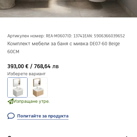
Артикулен номер
:
REA-M0607
ID
:
13741
EAN
:
5906366039652
Комплект мебели за баня с мивка DE07-60 Beige
60CM
393,00 €
/
768,64 лв
Изберете вариант
Изпращане утре.
Попитайте за продукта