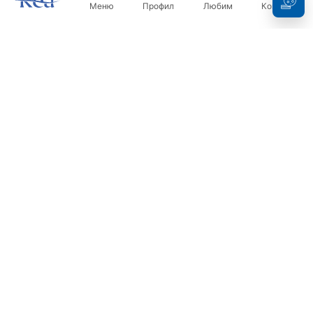
Меню
Профил
Любим
Кошница
Бюлетин
Бъдете в течение с новините и промоциите!
Регистрация
С въвеждането и потвърждаването на вашите данни, вие
се съгласявате да получавате бюлетина при условията,
посочени в
Правилника
.