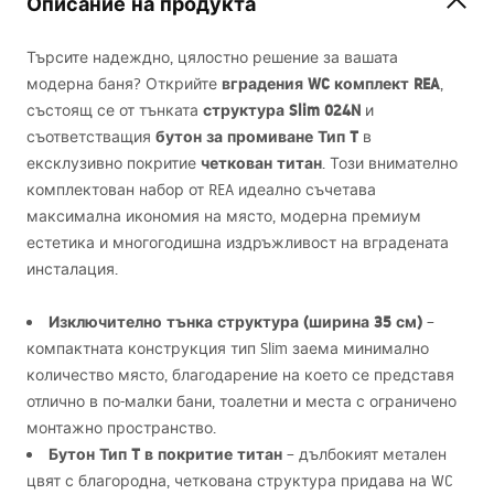
Описание на продукта
Търсите надеждно, цялостно решение за вашата
вградения WC комплект
REA
модерна баня? Открийте
,
структура Slim 024N
състоящ се от тънката
и
бутон за промиване Тип T
съответстващия
в
четкован титан
ексклузивно покритие
. Този внимателно
комплектован набор от
REA
идеално съчетава
максимална икономия на място, модерна премиум
естетика и многогодишна издръжливост на вградената
инсталация.
Изключително тънка структура (ширина 35 см)
–
компактната конструкция тип Slim заема минимално
количество място, благодарение на което се представя
отлично в по-малки бани, тоалетни и места с ограничено
монтажно пространство.
Бутон Тип T в покритие титан
– дълбокият метален
цвят с благородна, четкована структура придава на WC