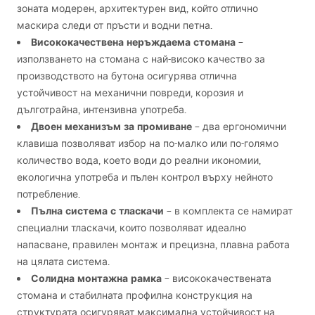
зоната модерен, архитектурен вид, който отлично
маскира следи от пръсти и водни петна.
Висококачествена неръждаема стомана
–
използването на стомана с най-високо качество за
производството на бутона осигурява отлична
устойчивост на механични повреди, корозия и
дълготрайна, интензивна употреба.
Двоен механизъм за промиване
– два ергономични
клавиша позволяват избор на по-малко или по-голямо
количество вода, което води до реални икономии,
екологична употреба и пълен контрол върху нейното
потребление.
Пълна система с тласкачи
– в комплекта се намират
специални тласкачи, които позволяват идеално
напасване, правилен монтаж и прецизна, плавна работа
на цялата система.
Солидна монтажна рамка
– висококачествената
стомана и стабилната профилна конструкция на
структурата осигуряват максимална устойчивост на