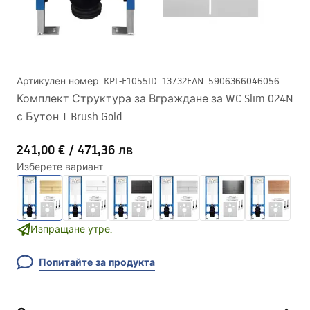
Артикулен номер
:
KPL-E1055
ID
:
13732
EAN
:
5906366046056
Комплект Структура за Вграждане за WC Slim 024N
с Бутон T Brush Gold
241,00 €
/
471,36 лв
Изберете вариант
Изпращане утре.
Попитайте за продукта