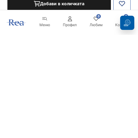
Добави в количката
0
0
Меню
Профил
Любим
Кошница
Бюлетин
Бъдете в течение с новините и промоциите!
Регистрация
С въвеждането и потвърждаването на вашите данни, вие
се съгласявате да получавате бюлетина при условията,
посочени в
Правилника
.