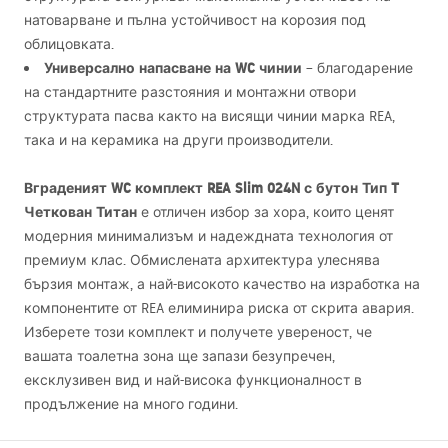
натоварване и пълна устойчивост на корозия под
облицовката.
Универсално напасване на WC чинии
– благодарение
на стандартните разстояния и монтажни отвори
структурата пасва както на висящи чинии марка
REA
,
така и на керамика на други производители.
Вграденият WC комплект
REA
Slim 024N с бутон Тип T
Четкован Титан
е отличен избор за хора, които ценят
модерния минимализъм и надеждната технология от
премиум клас. Обмислената архитектура улеснява
бързия монтаж, а най-високото качество на изработка на
компонентите от
REA
елиминира риска от скрита авария.
Изберете този комплект и получете увереност, че
вашата тоалетна зона ще запази безупречен,
ексклузивен вид и най-висока функционалност в
продължение на много години.