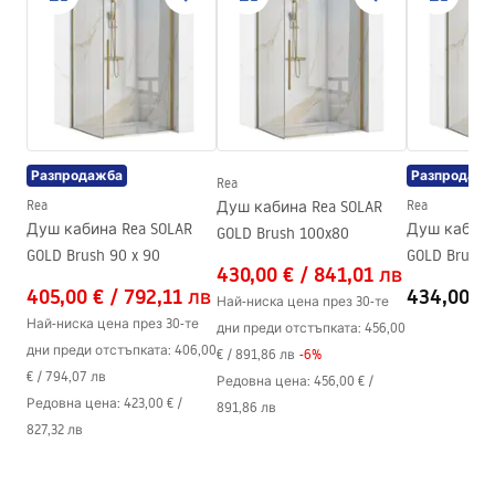
Начин на монтаж
повърхностен монтаж
Safety_Information_Shower_set.pdf
Регулиране на височината
Да
Мин. височина
900
mm
Гаранционни условия
Макс. височина
1370
mm
Warranty_Terms_and_Conditions_Faucets_-_5.pdf
Излив за вана
Да, въртяща се
Разпродажба
Разпродажб
Регулиране на налягането
Да
Rea
Инструкции за монтаж
Rea
Душ кабина Rea SOLAR
Rea
Система Anti-Calc
Да
shower_set.pdf
Душ кабина Rea SOLAR
Душ кабина
GOLD Brush 100x80
Разстояние между
150
mm
GOLD Brush 90 x 90
GOLD Brush 
430,00 €
/
841,01 лв
връзките
405,00 €
/
792,11 лв
434,00 €
Най-ниска цена през 30-те
Гаранция
24 месеца
Най-ниска цена през 30-те
дни преди отстъпката:
456,00
дни преди отстъпката:
406,00
€
/
891,86 лв
-
6
%
€
/
794,07 лв
Редовна цена
:
456,00 €
/
Редовна цена
:
423,00 €
/
891,86 лв
827,32 лв