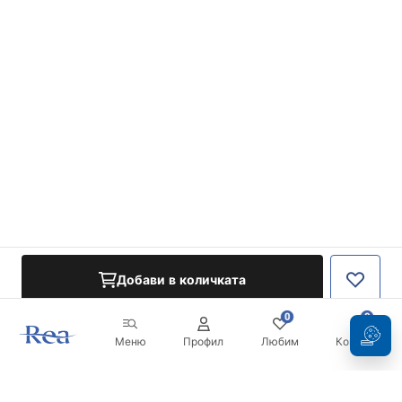
Добави в количката
0
0
Меню
Профил
Любим
Кошница