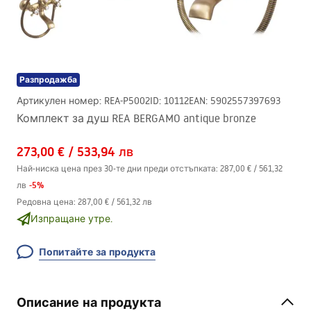
Разпродажба
Артикулен номер
:
REA-P5002
ID
:
10112
EAN
:
5902557397693
Комплект за душ REA BERGAMO antique bronze
273,00 €
/
533,94 лв
Най-ниска цена през 30-те дни преди отстъпката:
287,00 €
/
561,32
-
5
%
лв
Редовна цена
:
287,00 €
/
561,32 лв
Изпращане утре.
Попитайте за продукта
Описание на продукта