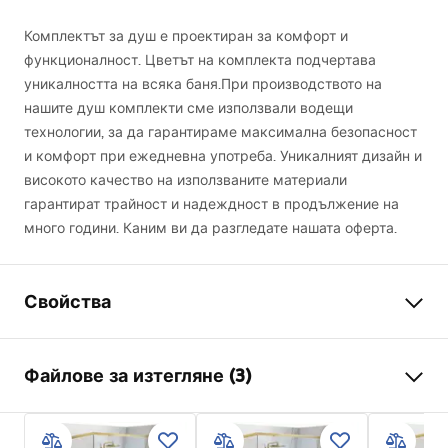
Комплектът за душ е проектиран за комфорт и
функционалност. Цветът на комплекта подчертава
уникалността на всяка баня.При производството на
нашите душ комплекти сме използвали водещи
технологии, за да гарантираме максимална безопасност
и комфорт при ежедневна употреба. Уникалният дизайн и
високото качество на използваните материали
гарантират трайност и надеждност в продължение на
много години. Каним ви да разгледате нашата оферта.
Свойства
Цвят
Античен бронз
Файлове за изтегляне (3)
Материал
Месинг
Тип батерия
С две ръкохватки
Информация за безопасност