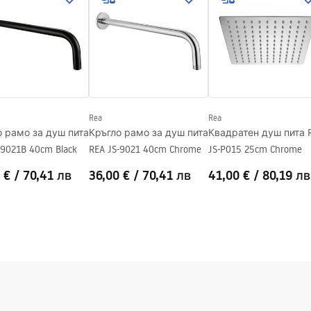
Rea
Rea
о рамо за душ пита
Кръгло рамо за душ пита
Квадратен душ пита 
-9021B 40cm Black
REA JS-9021 40cm Chrome
JS-P015 25cm Chrome
 €
/
70,41 лв
36,00 €
/
70,41 лв
41,00 €
/
80,19 лв