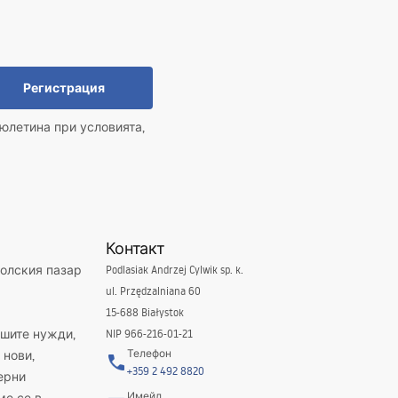
Регистрация
юлетина при условията,
Контакт
полския пазар
Podlasiak Andrzej Cylwik sp. k.
ul. Przędzalniana 60
15-688 Białystok
ашите нужди,
NIP 966-216-01-21
Телефон
 нови,
+359 2 492 8820
ерни
Имейл