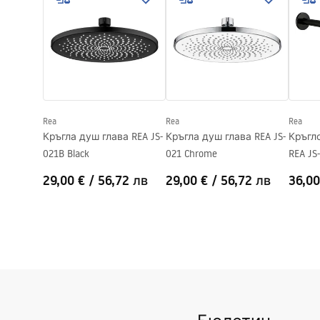
Дълбочина
300
mm
Гаранция
24 месеца
Rea
Rea
Rea
Кръгла душ глава REA JS-
Кръгла душ глава REA JS-
Кръгл
021B Black
021 Chrome
REA JS
29,00 €
/
56,72 лв
29,00 €
/
56,72 лв
36,00