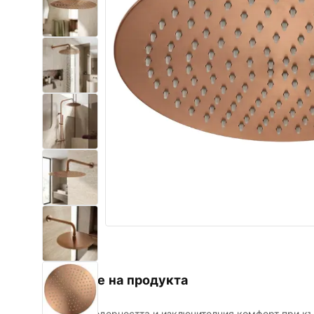
Комплект тоалетна чиния с
биде WC
Умивалници
Вани и Паравани
Смесители за баня
Душ панели
Кухня
Аксесоари и мебели за баня
Описание на продукта