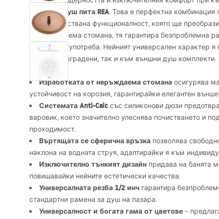
Оценете модерността и изключителния комфорт при къ
кръглата душ пита
REA
. Това е перфектна комбинация 
усъвършенствана функционалност, която ще преобрази
от неръждаема стомана, тя гарантира безпроблемна ра
ежедневна употреба. Нейният универсален характер я
както към вградени, так и към външни душ комплекти.
Изработката от неръждаема стомана
осигурява м
устойчивост на корозия, гарантирайки елегантен външен
Системата Anti-Calc
със силиконови дюзи предотвра
варовик, което значително улеснява почистването и п
проходимост.
Въртящата се сферична връзка
позволява свободно
наклона на водната струя, адаптирайки я към индивид
Изключително тънкият дизайн
придава на банята м
повишавайки нейните естетически качества.
Универсалната резба 1/2 инч
гарантира безпроблеме
стандартни рамена за душ на пазара.
Универсалност и богата гама от цветове
– предлаг