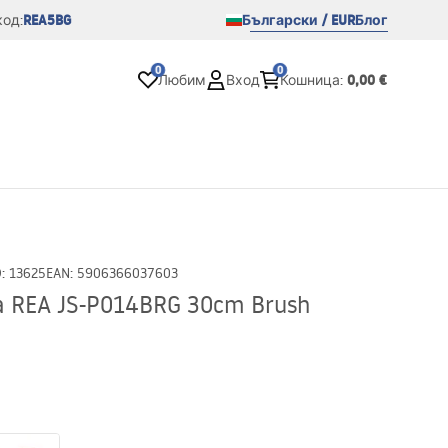
REA5BG
Български / EUR
Блог
од:
0
0
0,00 €
Любим
Вход
Кошница
:
D
:
13625
EAN
:
5906366037603
 REA JS-P014BRG 30cm Brush