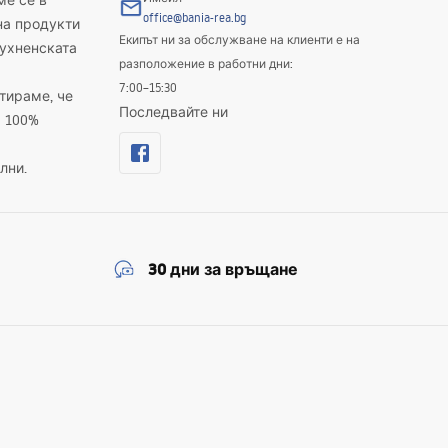
ме се в
office@bania-rea.bg
на продукти
Екипът ни за обслужване на клиенти е на
кухненската
разположение в работни дни:
7:00–15:30
тираме, че
Последвайте ни
а 100%
лни.
30 дни за връщане