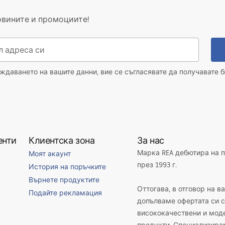
овините и промоциите!
даването на вашите данни, вие се съгласявате да получавате б
енти
Клиентска зона
За нас
Марка REA дебютира на 
Моят акаунт
през 1993 г.
История на поръчките
Върнете продуктите
Оттогава, в отговор на в
Подайте рекламация
допълваме офертата си с
висококачествени и мод