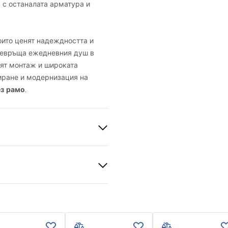
 с останалата арматура и
оито ценят надеждността и
превръща ежедневния душ в
ят монтаж и широката
иране и модернизация на
ез рамо
.
 мед
ма стомана
 се
нционни условия
nty_Terms_and_Conditions_
ories_-_24.pdf