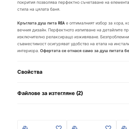
покрития позволява перфектно съчетаване на елемента
стила на цялата баня.
Кръглата душ пита
REA
е оптималният избор за хора, к
вечния дизайн. Перфектното изпипване на детайлите 
изключително релаксиращо изживяване. Безпроблемни
съвместимост осигуряват удобство на етапа на инстал
Офертата се отнася само за душ питата б
интериора.
Свойства
Цвят
Матирана
Файлове за изтегляне (2)
Материал
неръждае
Начин на монтаж
Завинтващ
Гара
Ширина
300
mm
Pielęgnacja
Warra
Pielęgnacja.pdf
Височина
2
mm
Access