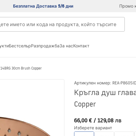
Безплатна Доставка 5/6 дни
Промо к
укти
Бестселър
Разпродажба
За нас
Контакт
14BRG 30cm Brush Copper
Артикулен номер
:
REA-P8605
I
Кръгла душ глава
Copper
66,00 €
/
129,08 лв
Изберете вариант