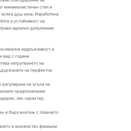
пане благодарение на
от минималистичен стил и
 всяка душ зона. Изработена
бота и устойчивост на
 прави идеално допълнение
аксимална издръжливост и
 вид с години.
тява натрупването на
оддържането на перфектна
 регулиране на ъгъла на
уалните предпочитания.
одерен, лек характер,
н и бърз монтаж с повечето
ането в множество финишни