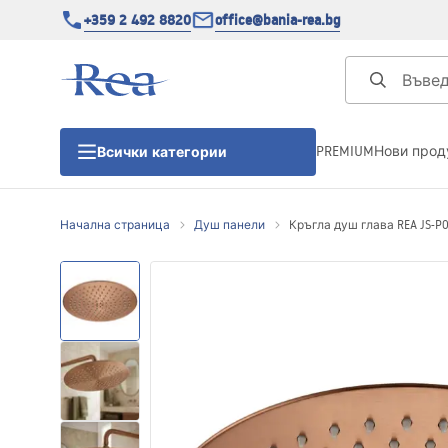
+359 2 492 8820
office@bania-rea.bg
PREMIUM
Нови прод
Всички категории
Начална страница
Душ панели
Кръгла душ глава REA JS-P0
Душ кабини
Душ кабини
Душ корита
Линейни сифони