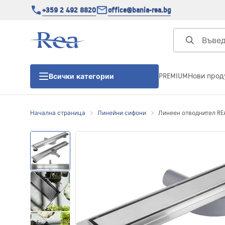
+359 2 492 8820
office@bania-rea.bg
PREMIUM
Нови прод
Всички категории
Начална страница
Линейни сифони
Линеен отводнител REA 
Душ кабини
Душ кабини
Душ корита
Линейни сифони