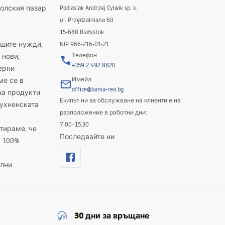
полския пазар
Podlasiak Andrzej Cylwik sp. k.
ul. Przędzalniana 60
15-688 Białystok
ашите нужди,
NIP 966-216-01-21
Телефон
 нови,
+359 2 492 8820
ерни
Имейл
ме се в
office@bania-rea.bg
на продукти
Екипът ни за обслужване на клиенти е на
кухненската
разположение в работни дни:
7:00–15:30
тираме, че
Последвайте ни
а 100%
лни.
30 дни за връщане