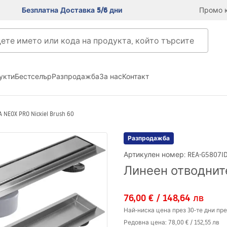
Безплатна Доставка 5/6 дни
Промо к
укти
Бестселър
Разпродажба
За нас
Контакт
NEOX PRO Nickiel Brush 60
Разпродажба
Артикулен номер
:
REA-G5807
I
Линеен отводнител
76,00 €
/
148,64 лв
Най-ниска цена през 30-те дни пре
Редовна цена
:
78,00 €
/
152,55 лв