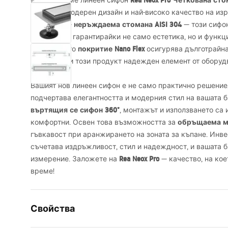
Rea Neox Pro Четкована ст
Представяме линеен сифон
съчетава модерен дизайн и най-високо качество на изр
неръждаема стомана
AISI
304
материал —
— този сифон
всяка баня, гарантирайки не само естетика, но и функц
покритие Nano Flex
Специалното
осигурява дълготрайна
което прави този продукт надежден елемент от оборуд
Вашият нов линеен сифон е не само практично решение,
подчертава елегантността и модерния стил на вашата б
въртящия се сифон 360°
, монтажът и използването са
обръщаема м
комфортни. Освен това възможността за
гъвкавост при аранжирането на зоната за къпане. Инве
съчетава издръжливост, стил и надеждност, и вашата 
Rea Neox Pro
измерение. Заложете на
— качество, на кое
време!
Свойства