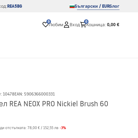
REA5BG
Български / EUR
Блог
од:
0
0
0,00 €
Любим
Вход
Кошница
:
D
:
10478
EAN
:
5906366000331
 REA NEOX PRO Nickiel Brush 60
-
3
%
ди отстъпката:
78,00 €
/
152,55 лв