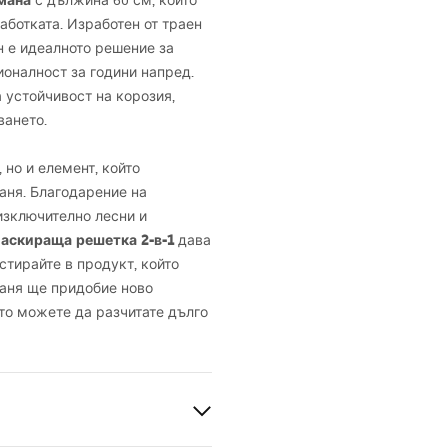
омана
с дължина 60 см, който
аботката. Изработен от траен
 е идеалното решение за
ионалност за години напред.
 устойчивост на корозия,
ването.
 но и елемент, който
аня. Благодарение на
 изключително лесни и
аскираща решетка 2-в-1
дава
стирайте в продукт, който
баня ще придобие ново
то можете да разчитате дълго