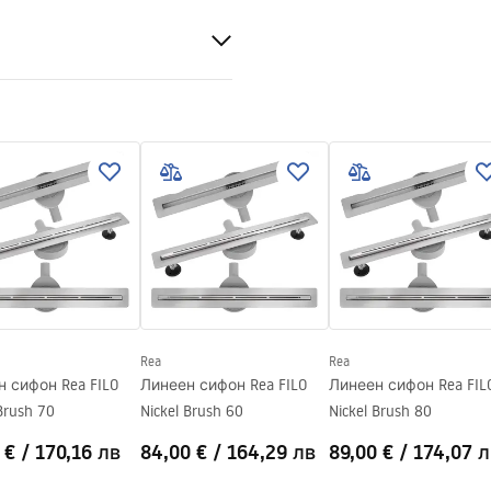
60 градуса
 стомана AISI 304
томана
а с възможност за лепене
 стоманена конструкция, 24
ги компоненти
Rea
Rea
 сифон Rea FILO
Линеен сифон Rea FILO
Линеен сифон Rea FIL
Brush 70
Nickel Brush 60
Nickel Brush 80
 €
/
170,16 лв
84,00 €
/
164,29 лв
89,00 €
/
174,07 