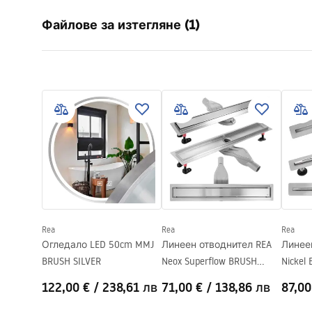
Typ odpływu
Regularny
Файлове за изтегляне (1)
Тип на сифона
оборотен 3
Дължина на сифона (cm)
60
Инструкции за инсталиране
Материал
неръждаема
LINEAR-3.pdf
Цвят на смесителя
Матирана с
Вид покритие
едностранн
на плочка
Капацитет
0,45 l/s
Покритие
Nano Flex
Гаранция
120 месеца
месеца дру
Rea
Rea
Rea
Огледало LED 50cm MMJ
Линеен отводнител REA
Линеен
BRUSH SILVER
Neox Superflow BRUSH
Nickel 
NICKEL 50
122,00 €
/
238,61 лв
71,00 €
/
138,86 лв
87,00