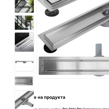
Комплект тоалетна чиния с
биде WC
Умивалници
Вани и Паравани
Смесители за баня
Душ панели
Кухня
Аксесоари и мебели за баня
Описание на продукта