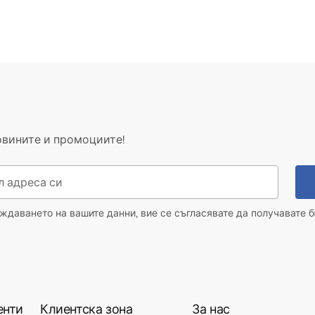
овините и промоциите!
даването на вашите данни, вие се съгласявате да получавате б
енти
Клиентска зона
За нас