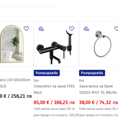
рмация за
 стомана AISI 304
пасност
томана
KI BEZPIECZENSTWA
а с шарка
WY.pdf
 стоманена конструкция, 24
ги компоненти
Разпродажба
Разпродажба
ало LED 60x100cm
Rea
Rea
GOLD
Смесител за вана FOSS
Закачалка за баня
Black
332915 MIST 05 BRUSH
0 €
/
256,21 лв
NICKIEL
85,00 €
/
166,25 лв
38,00 €
/
74,32 лв
Най-ниска цена през 30-те
Най-ниска цена през 30-
дни преди отстъпката:
109,00
дни преди отстъпката:
43