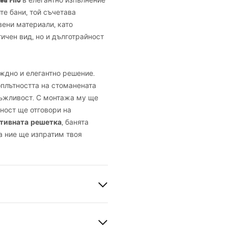
a Filo
в елегантно изпълнение
те бани, той съчетава
вени материали, като
тичен вид, но и дълготрайност
еждно и елегантно решение.
плътността на стоманената
ръжливост. С монтажа му ще
рност ще отговори на
тивната решетка
, банята
а ние ще изпратим твоя
60 градуса