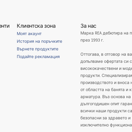
енти
Клиентска зона
За нас
Марка REA дебютира на 
Моят акаунт
през 1993 г.
История на поръчките
Върнете продуктите
Оттогава, в отговор на в
Подайте рекламация
допълваме офертата си с
висококачествени и мод
продукти. Специализира
производството и вноса 
от областта на банята и 
арматура. Въз основа на
дългогодишен опит гаран
всички наши продукти с
безопасни за здравето и
изключително функциона