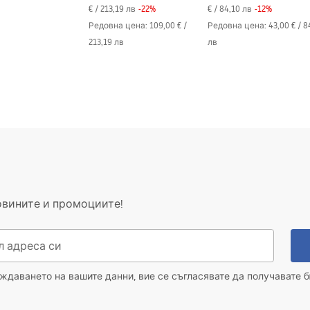
€
/
213,19 лв
-
22
%
€
/
84,10 лв
-
12
%
Редовна цена
:
109,00 €
/
Редовна цена
:
43,00 €
/
8
213,19 лв
лв
овините и промоциите!
даването на вашите данни, вие се съгласявате да получавате б