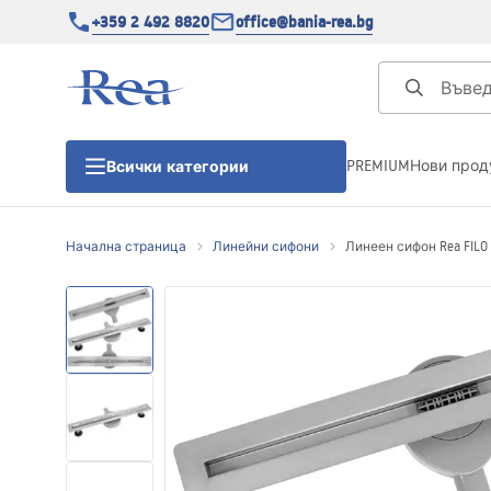
+359 2 492 8820
office@bania-rea.bg
PREMIUM
Нови прод
Всички категории
Начална страница
Линейни сифони
Линеен сифон Rea FILO 
Душ кабини
Душ кабини
Душ корита
Линейни сифони