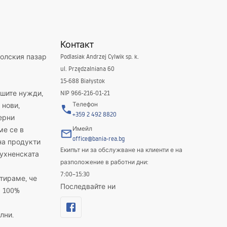
Контакт
полския пазар
Podlasiak Andrzej Cylwik sp. k.
ul. Przędzalniana 60
15-688 Białystok
ашите нужди,
NIP 966-216-01-21
Телефон
 нови,
+359 2 492 8820
ерни
Имейл
ме се в
office@bania-rea.bg
на продукти
Екипът ни за обслужване на клиенти е на
кухненската
разположение в работни дни:
7:00–15:30
тираме, че
Последвайте ни
а 100%
лни.