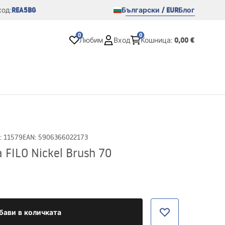
REA5BG
Български / EUR
Блог
од:
0
0
0,00 €
Любим
Вход
Кошница
:
:
11579
EAN
:
5906366022173
FILO Nickel Brush 70
бави в количката