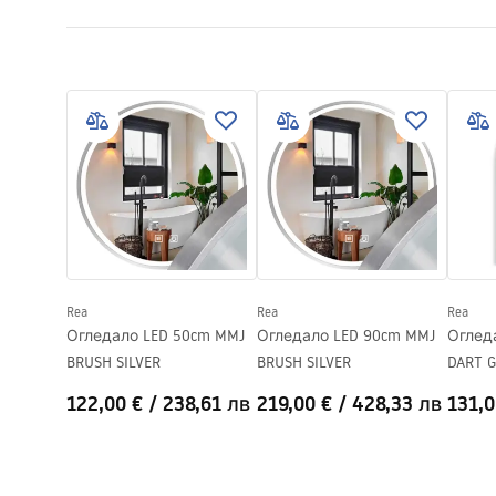
Дължина на сифона (cm)
70
Инфо
Материал
неръждаема
Инструкции за
безо
инсталиране
Цвят на смесителя
Матирана с
WARUN
LINEAR-3.pdf
Вид покритие
едностранн
ODPŁY
Капацитет
0,45 l/s
Покритие
Nano Flex
Гаранция
120 месеца
месеца дру
Rea
Rea
Rea
Огледало LED 50cm MMJ
Огледало LED 90cm MMJ
Оглед
BRUSH SILVER
BRUSH SILVER
DART 
122,00 €
/
238,61 лв
219,00 €
/
428,33 лв
131,0