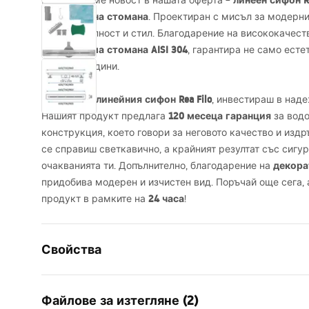
линеен сифон Re
Представяме новост в нашата оферта –
четкована стомана
от
. Проектиран с мисъл за модерни
функционалност и стил. Благодарение на висококачест
неръждаема стомана
AISI
304
, гарантира не само есте
за дълги години.
линейния сифон Rea Filo
Избирайки
, инвестираш в над
120 месеца гаранция
Нашият продукт предлага
за водо
конструкция, което говори за неговото качество и изд
се справиш светкавично, а крайният резултат със сигу
декора
очакванията ти. Допълнително, благодарение на
придобива модерен и изчистен вид. Поръчай още сега, 
24 часа
продукт в рамките на
!
Свойства
Typ odpływu
Slim
Файлове за изтегляне (2)
Тип на сифона
оборотен 3