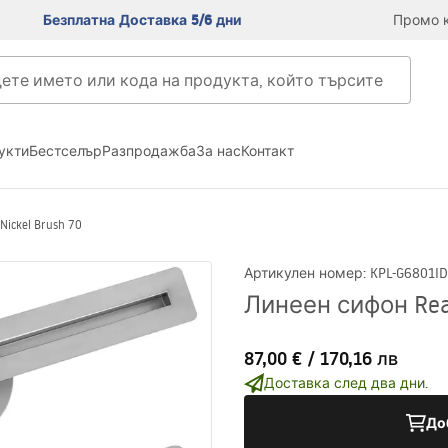
Безплатна Доставка 5/6 дни
Промо к
укти
Бестселър
Разпродажба
За нас
Контакт
Nickel Brush 70
Артикулен номер
:
KPL-G6801
ID
Линеен сифон Rea 
87,00 €
/
170,16 лв
Доставка след два дни.
До