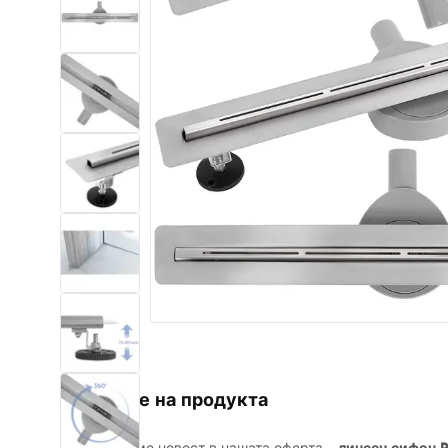
Комплект тоалетна чиния с
биде WC
Умивалници
Вани и Паравани
Смесители за баня
Душ панели
Кухня
Аксесоари и мебели за баня
Описание на продукта