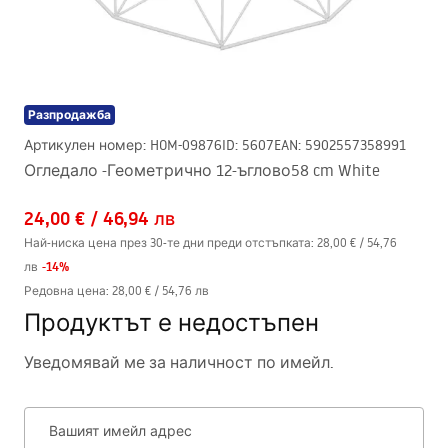
Разпродажба
Артикулен номер
:
HOM-09876
ID
:
5607
EAN
:
5902557358991
Огледало -Геометрично 12-ъглово58 cm White
24,00 €
/
46,94 лв
Най-ниска цена през 30-те дни преди отстъпката:
28,00 €
/
54,76
-
14
%
лв
Редовна цена
:
28,00 €
/
54,76 лв
Продуктът е недостъпен
Уведомявай ме за наличност по имейл.
Вашият имейл адрес