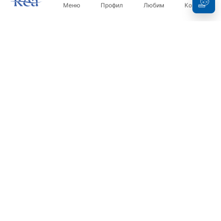
Меню
Профил
Любим
Кошница
Бюлетин
Бъдете в течение с новините и промоциите!
Регистрация
С въвеждането и потвърждаването на вашите данни, вие
се съгласявате да получавате бюлетина при условията,
посочени в
Правилника
.