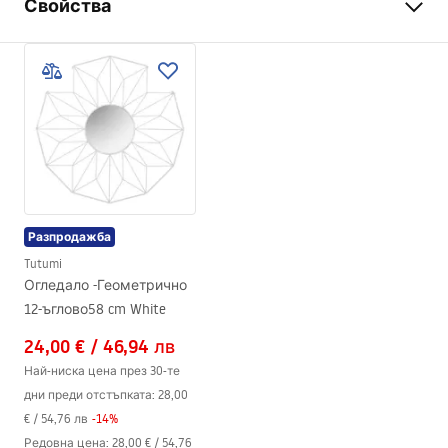
Свойства
Височина
580
mm
Ширина
580
mm
LED осветление
НЕ
Рамка
Да
Цвят на рамката
Бял
Материал на рамката
Метал
Разпродажба
Форма
Кръгло
Tutumi
Против запотяване
НЕ
Огледало -Геометрично
12-ъглово58 cm White
Гаранция
24 месеца
24,00 €
/
46,94 лв
Най-ниска цена през 30-те
дни преди отстъпката:
28,00
€
/
54,76 лв
-
14
%
Редовна цена
:
28,00 €
/
54,76