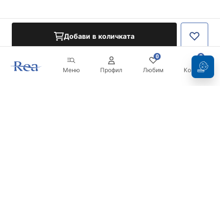
Добави в количката
0
0
Меню
Профил
Любим
Кошница
Бюлетин
Бъдете в течение с новините и промоциите!
Регистрация
С въвеждането и потвърждаването на вашите данни, вие