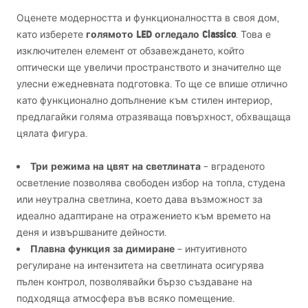
Оценете модерността и функционалността в своя дом,
голямото
LED
огледало Classico
като изберете
. Това е
изключителен елемент от обзавеждането, който
оптически ще увеличи пространството и значително ще
улесни ежедневната подготовка. То ще се впише отлично
като функционално допълнение към стилен интериор,
предлагайки голяма отразяваща повърхност, обхващаща
цялата фигура.
Три режима на цвят на светлината
– вграденото
осветление позволява свободен избор на топла, студена
или неутрална светлина, което дава възможност за
идеално адаптиране на отражението към времето на
деня и извършваните дейности.
Плавна функция за димиране
– интуитивното
регулиране на интензитета на светлината осигурява
пълен контрол, позволявайки бързо създаване на
подходяща атмосфера във всяко помещение.