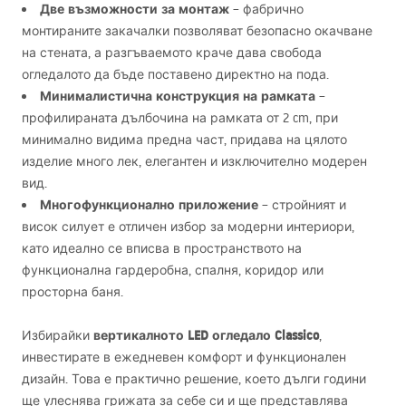
Две възможности за монтаж
– фабрично
монтираните закачалки позволяват безопасно окачване
на стената, а разгъваемото краче дава свобода
огледалото да бъде поставено директно на пода.
Минималистична конструкция на рамката
–
профилираната дълбочина на рамката от 2 cm, при
минимално видима предна част, придава на цялото
изделие много лек, елегантен и изключително модерен
вид.
Многофункционално приложение
– стройният и
висок силует е отличен избор за модерни интериори,
като идеално се вписва в пространството на
функционална гардеробна, спалня, коридор или
просторна баня.
вертикалното
LED
огледало Classico
Избирайки
,
инвестирате в ежедневен комфорт и функционален
дизайн. Това е практично решение, което дълги години
ще улеснява грижата за себе си и ще представлява