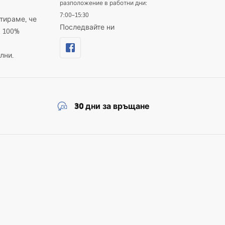
разположение в работни дни:
7:00–15:30
тираме, че
Последвайте ни
а 100%
лни.
30 дни за връщане