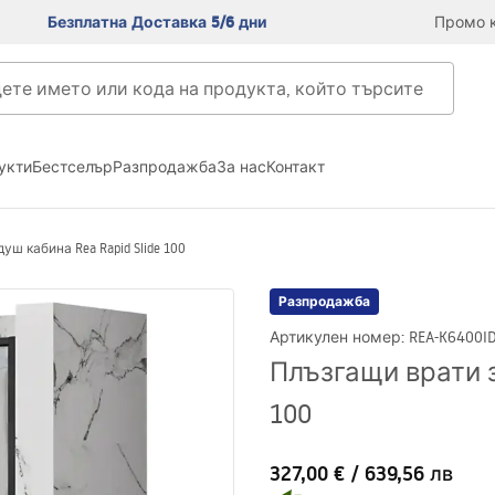
Безплатна Доставка 5/6 дни
Промо к
укти
Бестселър
Разпродажба
За нас
Контакт
уш кабина Rea Rapid Slide 100
Разпродажба
Артикулен номер
:
REA-K6400
I
Плъзгащи врати з
100
327,00 €
/
639,56 лв