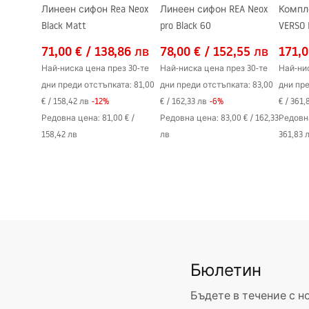
Линеен сифон Rea Neox
Линеен сифон REA Neox
Компл
Регулиране на профили
990-1010 
Black Matt
pro Black 60
VERSO 
Комплект уплътнители
Да
71,00 €
/
138,86 лв
78,00 €
/
152,55 лв
171,0
Възможност за монтаж без душ-
Да
Най-ниска цена през 30-те
Най-ниска цена през 30-те
Най-нис
корито
дни преди отстъпката:
81,00
дни преди отстъпката:
83,00
дни пре
Гаранция
24 месеца
€
/
158,42 лв
-
12
%
€
/
162,33 лв
-
6
%
€
/
361,
Редовна цена
:
81,00 €
/
Редовна цена
:
83,00 €
/
162,33
Редовн
158,42 лв
лв
361,83 
Бюлетин
Бъдете в течение с н