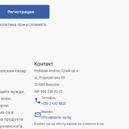
Регистрация
юлетина при условията,
Контакт
полския пазар
Podlasiak Andrzej Cylwik sp. k.
ul. Przędzalniana 60
15-688 Białystok
ашите нужди,
NIP 966-216-01-21
Телефон
 нови,
+359 2 492 8820
ерни
Имейл
ме се в
office@bania-rea.bg
на продукти
Екипът ни за обслужване на клиенти е на
кухненската