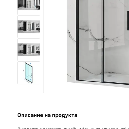
Комплект тоалетна чиния с
биде WC
Умивалници
Вани и Паравани
Смесители за баня
Душ панели
Кухня
Аксесоари и мебели за баня
Описание на продукта