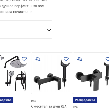
високо качество. Ако вашата
а душ са перфектни за вас.
лесни за почистване.
лно
родажба
Разпродажба
Rea
Смесител за душ REA
Rea