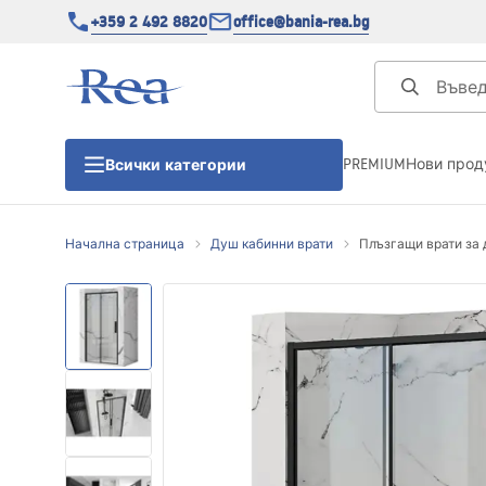
+359 2 492 8820
office@bania-rea.bg
PREMIUM
Нови прод
Всички категории
Начална страница
Душ кабинни врати
Плъзгащи врати за д
Душ кабини
Душ кабини
Душ корита
Линейни сифони