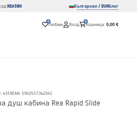
REA5BG
Български / EUR
Блог
од:
0
0
0,00 €
Любим
Вход
Кошница
:
D
:
4159
EAN
:
5902557342341
а душ кабина Rea Rapid Slide