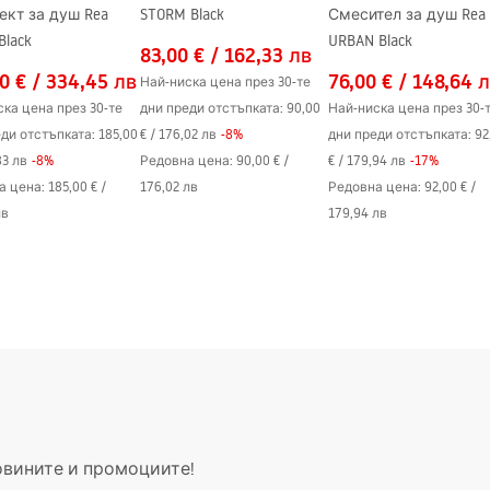
ект за душ Rea
STORM Black
Смесител за душ Rea
mm
Black
URBAN Black
83,00 €
/
162,33 лв
0 €
/
334,45 лв
76,00 €
/
148,64 
Най-ниска цена през 30-те
ка цена през 30-те
дни преди отстъпката:
90,00
Най-ниска цена през 30-
ди отстъпката:
185,00
€
/
176,02 лв
-
8
%
дни преди отстъпката:
92
83 лв
-
8
%
Редовна цена
:
90,00 €
/
€
/
179,94 лв
-
17
%
а цена
:
185,00 €
/
176,02 лв
Редовна цена
:
92,00 €
/
лв
179,94 лв
овините и промоциите!