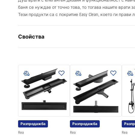
Душ врати с елегантен дизайн и функционалност с най-
баня се нуждае от точно това, то тогава нашите врати з
Тези продукти са с покритие Easy Clean, което ги прави 
Свойства
Начин на отваряне на вратата
На релси
Размер на душ-вратата
100
Посока на отваряне на врата
универса
дебелина стъклото
6 мм
Височина на душ - вратата
195
cm
Материал на профила
Алуминий
Материал на дръжките
Месинг
Покритие Easy Clean
Да
Разпродажба
Разпродажба
Разп
Довършителни работи на профилите
Черен
Rea
Rea
Rea