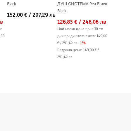
Black
ДУШ СИСТЕМА Rea Bravo
Black
152,00 €
/
297,29 лв
лв
126,83 €
/
248,06 лв
те
Най-ниска цена през 30-те
,00
дни преди отстъпката:
149,00
€
/
291,42 лв
-
15
%
Редовна цена
:
149,00 €
/
291,42 лв