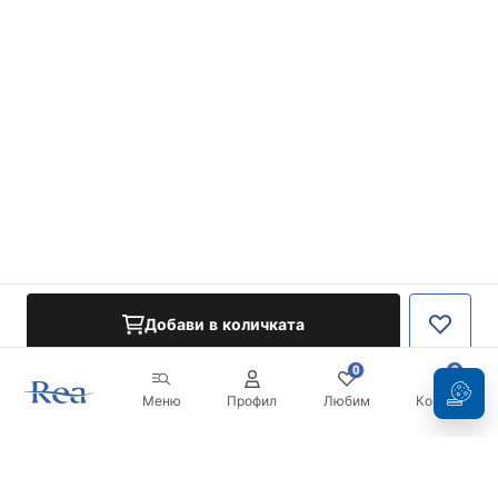
Добави в количката
0
0
Меню
Профил
Любим
Кошница
Бюлетин