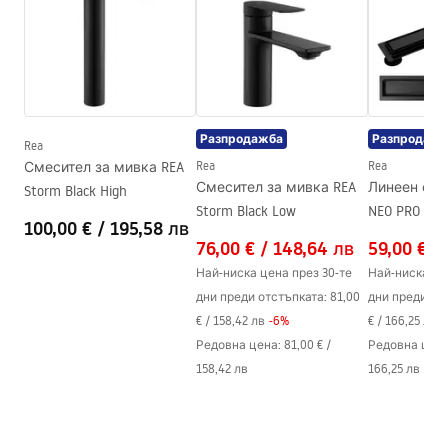
Височина
120
mm
Технология
Electroplating
Гаранционни условия
Диаметър на връзката
1/2 цола
Warranty_Terms_and_Conditions_Faucets_-_5.pdf
Разстояние между
150
mm
връзките
Разпродажба
Разпродажб
Rea
Гаранция
5 години
Смесител за мивка REA
Rea
Rea
Смесител за мивка REA
Линеен сиф
Storm Black High
Storm Black Low
NEO PRO bla
100,00 €
/
195,58 лв
76,00 €
/
148,64 лв
59,00 €
/
Най-ниска цена през 30-те
Най-ниска це
дни преди отстъпката:
81,00
дни преди от
€
/
158,42 лв
-
6
%
€
/
166,25 лв
-
Редовна цена
:
81,00 €
/
Редовна цен
158,42 лв
166,25 лв