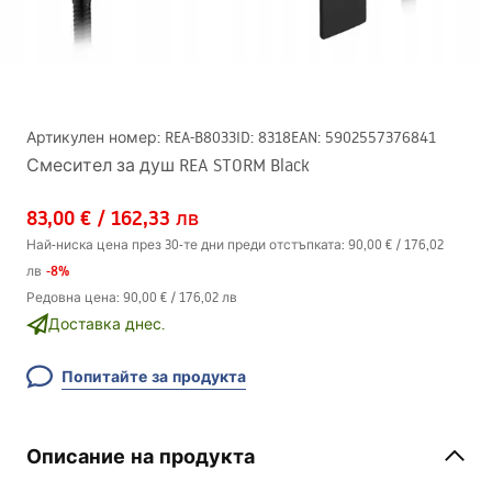
Артикулен номер
:
REA-B8033
ID
:
8318
EAN
:
5902557376841
Смесител за душ REA STORM Black
83,00 €
/
162,33 лв
Най-ниска цена през 30-те дни преди отстъпката:
90,00 €
/
176,02
-
8
%
лв
Редовна цена
:
90,00 €
/
176,02 лв
Доставка днес.
Попитайте за продукта
Описание на продукта