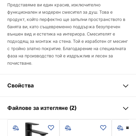
Представяме ви един красив, изключително
функционален и модерен смесител за душ. Това е
продукт, който перфектно ще запълни пространството в
банята ви, като същевременно поддържа безупречен
външен вид и естетика на интериора. Смесителят е
подходящ за монтаж на стена. Той е изработен от месинг
с тройно златно покритие. Благодарение на специалната
фаза на производство той е издръжлив и лесен за
почистване.
Свойства
Тип батерия
душ смесител
Файлове за изтегляне (2)
Начин на монтаж
Стенна
Цвят
Черни
Инструкции за инсталиране
Материал
Месинг , ABS
Faucet.pdf