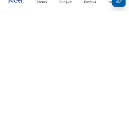
Меню
Профил
Любим
Кошница
Бюлетин
Бъдете в течение с новините и промоциите!
Регистрация
С въвеждането и потвърждаването на вашите данни, вие
се съгласявате да получавате бюлетина при условията,
посочени в
Правилника
.