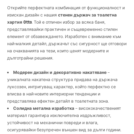
Открийте перфектната комбинация от функционалност и
стенен държач за тоалетна
изискан дизайн с нашия
хартия Otto
. Той е отличен избор за всяка баня,
представлявайки практичен и същевременно стилен
елемент от обзавеждането. Изработен с внимание към
най-малкия детайл, държачът със сигурност ще отговори
на очакванията на тези, които ценят модерните и
дълготрайни решения.
Модерен дизайн и декоративно накатяване
–
уникалната накатена структура придава на държача
луксозен, интригуващ характер, който перфектно се
вписва в най-новите интериорни тенденции и
представлява ефектен детайл в тоалетната зона.
Солидна метална изработка
– висококачественият
материал гарантира изключителна издръжливост,
устойчивост на механични повреди и влага,
осигурявайки безупречен външен вид за дълги години.