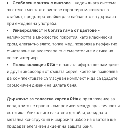
Стабилен монтаж с винтове
– надеждната система
за стенен монтаж с винтове гарантира максимална
стабист, предотвратявайки разхлабването на държача
при ежедневна употреба.
Универсалност и богата гама от цветове
–
наличността в множество покрития, като класически
хром, елегантно злато, топла мед, позволява перфектно
съчетаване на аксесоара със смесителите и стила на
всеки интериор.
Пълна колекция Otto
– в нашата оферта ще намерите
и други аксесоари от същата серия, което ви позволява
да комплектовате съгласуван комплект и да създадете
хармоничен дизайн на цялата баня.
Държачът за тоалетна хартия Otto
е предложение за
хора, които не правят компромиси между практичност и
естетика. Уникалните накатени детайли, солидната
метална конструкция и широкият избор на цветове ще
придадат елегантен акцент на вашата баня.