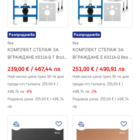
Разпродажба
Разпродажба
Rea
Rea
КОМПЛЕКТ СТЕЛАЖ ЗА
КОМПЛЕКТ СТЕЛАЖ ЗА
ВГРАЖДАНЕ K011A-Q T Brush
ВГРАЖДАНЕ Е K011A-Q Rea T
Copper/Rose Gold
Brush Gold
239,00 €
/
467,44 лв
251,00 €
/
490,91 лв
Най-ниска цена през 30-те дни
Най-ниска цена през 30-те дни
преди отстъпката:
255,00 €
/
преди отстъпката:
255,00 €
/
498,74 лв
-
6
%
498,74 лв
-
2
%
Редовна цена
:
255,00 €
/
498,74
Редовна цена
:
255,00 €
/
498,74
лв
лв