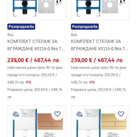
Разпродажба
Разпродажба
Rea
Rea
КОМПЛЕКТ СТЕЛАЖ ЗА
КОМПЛЕКТ СТЕЛАЖ ЗА
ВГРАЖДАНЕ K011A-Q Rea T
ВГРАЖДАНЕ K011A-Q Rea T
Brush Steel
Black
239,00 €
/
467,44 лв
239,00 €
/
467,44 лв
Най-ниска цена през 30-те дни
Най-ниска цена през 30-те дни
преди отстъпката:
255,00 €
/
преди отстъпката:
255,00 €
/
498,74 лв
-
6
%
498,74 лв
-
6
%
Редовна цена
:
255,00 €
/
498,74
Редовна цена
:
255,00 €
/
498,74
лв
лв