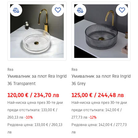
Rea
Rea
Умивалник за плот Rea Ingrid
Умивалник за плот Rea Ingrid
36 Transparent
36 Grey
120,00 €
/
234,70 лв
125,00 €
/
244,48 лв
Най-ниска цена през 30-те дни
Най-ниска цена през 30-те дни
преди отстъпката:
133,00 €
/
преди отстъпката:
142,00 €
/
260,13 лв
-
10
%
277,73 лв
-
12
%
Редовна цена
:
133,00 €
/
260,13
Редовна цена
:
142,00 €
/
277,73
лв
лв