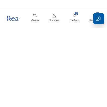
0
0
Меню
Профил
Любим
Кошница
Бюлетин
Бъдете в течение с новините и промоциите!
Регистрация
С въвеждането и потвърждаването на вашите данни, вие
се съгласявате да получавате бюлетина при условията,
посочени в
Правилника
.