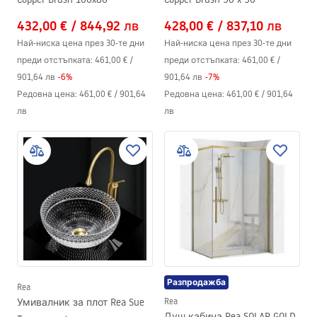
432,00 €
/
844,92 лв
428,00 €
/
837,10 лв
Най-ниска цена през 30-те дни
Най-ниска цена през 30-те дни
преди отстъпката:
461,00 €
/
преди отстъпката:
461,00 €
/
901,64 лв
-
6
%
901,64 лв
-
7
%
Редовна цена
:
461,00 €
/
901,64
Редовна цена
:
461,00 €
/
901,64
лв
лв
Разпродажба
Rea
Умивалник за плот Rea Sue
Rea
Душ кабина Rea SOLAR GOLD