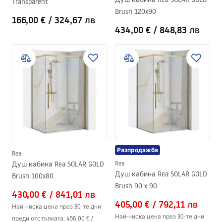
Transparent
Brush 120x90
166,00 €
/
324,67 лв
434,00 €
/
848,83 лв
Разпродажба
Rea
Душ кабина Rea SOLAR GOLD
Rea
Душ кабина Rea SOLAR GOLD
Brush 100x80
Brush 90 x 90
430,00 €
/
841,01 лв
405,00 €
/
792,11 лв
Най-ниска цена през 30-те дни
Най-ниска цена през 30-те дни
преди отстъпката:
456,00 €
/