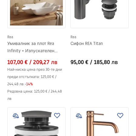
Rea
Rea
Умивалник за плот Rea
Сифон REA Titan
Infinity + Изпускателен
клапан Click-Clack
107,00 €
/
209,27 лв
95,00 €
/
185,80 лв
Най-ниска цена през 30-те дни
преди отстъпката:
125,00 €
/
244,48 лв
-
14
%
Редовна цена
:
125,00 €
/
244,48
лв