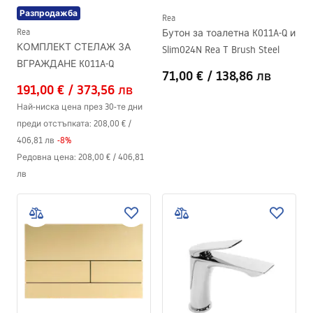
Разпродажба
Rea
Rea
Бутон за тоалетна K011A-Q и
КОМПЛЕКТ СТЕЛАЖ ЗА
Slim024N Rea T Brush Steel
ВГРАЖДАНЕ K011A-Q
71,00 €
/
138,86 лв
191,00 €
/
373,56 лв
Най-ниска цена през 30-те дни
преди отстъпката:
208,00 €
/
406,81 лв
-
8
%
Редовна цена
:
208,00 €
/
406,81
лв