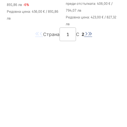
преди отстъпката:
406,00 €
/
891,86 лв
-
6
%
794,07 лв
Редовна цена
:
456,00 €
/
891,86
Редовна цена
:
423,00 €
/
827,32
лв
лв
2
Страна
С