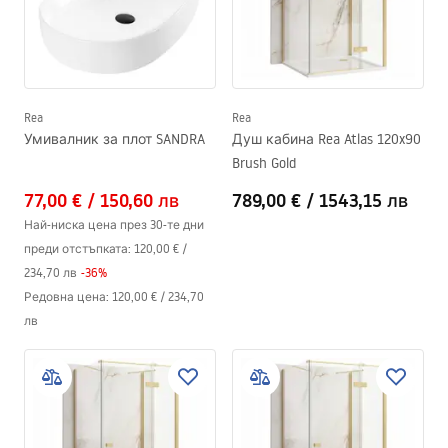
Rea
Rea
Умивалник за плот SANDRA
Душ кабина Rea Atlas 120x90
Brush Gold
77,00 €
/
150,60 лв
789,00 €
/
1543,15 лв
Най-ниска цена през 30-те дни
преди отстъпката:
120,00 €
/
234,70 лв
-
36
%
Редовна цена
:
120,00 €
/
234,70
лв