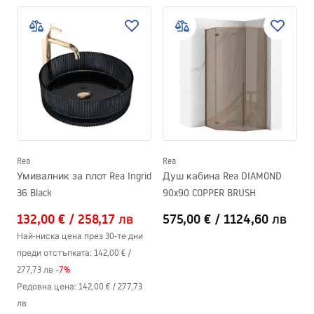
Rea
Rea
Умивалник за плот Rea Ingrid
Душ кабина Rea DIAMOND
36 Black
90x90 COPPER BRUSH
132,00 €
/
258,17 лв
575,00 €
/
1124,60 лв
Най-ниска цена през 30-те дни
преди отстъпката:
142,00 €
/
277,73 лв
-
7
%
Редовна цена
:
142,00 €
/
277,73
лв