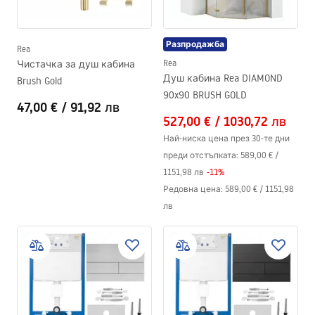
Разпродажба
Rea
Чистачка за душ кабина
Rea
Душ кабина Rea DIAMOND
Brush Gold
90x90 BRUSH GOLD
47,00 €
/
91,92 лв
527,00 €
/
1030,72 лв
Най-ниска цена през 30-те дни
преди отстъпката:
589,00 €
/
1151,98 лв
-
11
%
Редовна цена
:
589,00 €
/
1151,98
лв