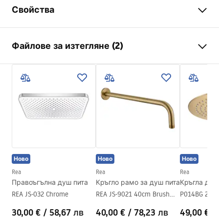
Свойства
Цвят
Хром
Файлове за изтегляне (2)
Материал
неръждаема стомана
Начин на монтаж
Завинтващ се
Pielęgnacja
Ширина
405
mm
Pielęgnacja.pdf
Височина
28
mm
Дълбочина
30
mm
Гаранционни условия
Гаранция
24 месеца
Warranty_Terms_and_Conditions_Accessories_-_24.pdf
Ново
Ново
Ново
Rea
Rea
Rea
Правоъгълна душ пита
Кръгло рамо за душ пита
Кръгла душ 
REA JS-032 Chrome
REA JS-9021 40cm Brush
P014BG 25cm
gold
30,00 €
/
58,67 лв
40,00 €
/
78,23 лв
49,00 €
/