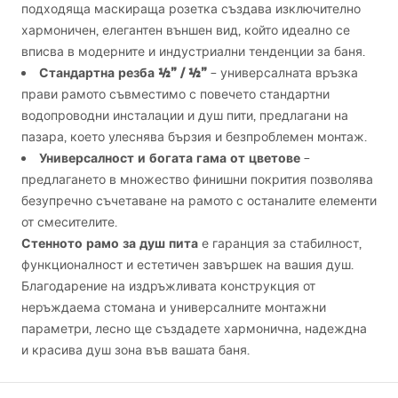
подходяща маскираща розетка създава изключително
хармоничен, елегантен външен вид, който идеално се
вписва в модерните и индустриални тенденции за баня.
Стандартна резба ½” / ½”
– универсалната връзка
прави рамото съвместимо с повечето стандартни
водопроводни инсталации и душ пити, предлагани на
пазара, което улеснява бързия и безпроблемен монтаж.
Универсалност и богата гама от цветове
–
предлагането в множество финишни покрития позволява
безупречно съчетаване на рамото с останалите елементи
от смесителите.
Стенното рамо за душ пита
е гаранция за стабилност,
функционалност и естетичен завършек на вашия душ.
Благодарение на издръжливата конструкция от
неръждаема стомана и универсалните монтажни
параметри, лесно ще създадете хармонична, надеждна
и красива душ зона във вашата баня.