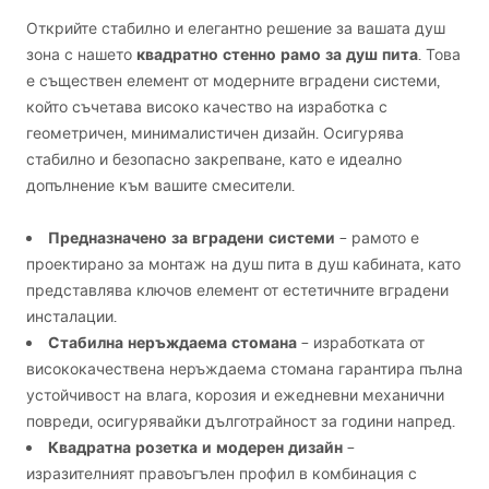
Открийте стабилно и елегантно решение за вашата душ
квадратно стенно рамо за душ пита
зона с нашето
. Това
е съществен елемент от модерните вградени системи,
който съчетава високо качество на изработка с
геометричен, минималистичен дизайн. Осигурява
стабилно и безопасно закрепване, като е идеално
допълнение към вашите смесители.
Предназначено за вградени системи
– рамото е
проектирано за монтаж на душ пита в душ кабината, като
представлява ключов елемент от естетичните вградени
инсталации.
Стабилна неръждаема стомана
– изработката от
висококачествена неръждаема стомана гарантира пълна
устойчивост на влага, корозия и ежедневни механични
повреди, осигурявайки дълготрайност за години напред.
Квадратна розетка и модерен дизайн
–
изразителният правоъгълен профил в комбинация с