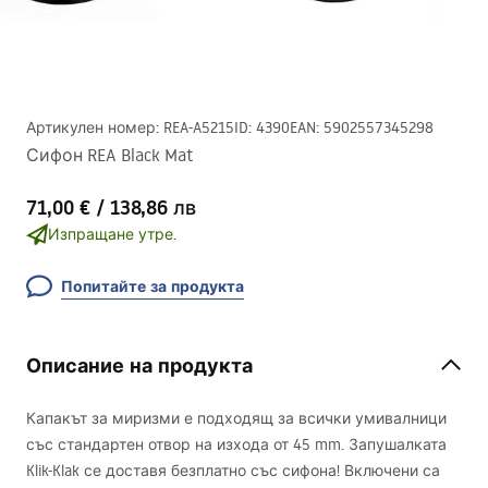
Артикулен номер
:
REA-A5215
ID
:
4390
EAN
:
5902557345298
Сифон REA Black Mat
71,00 €
/
138,86 лв
Изпращане утре.
Попитайте за продукта
Описание на продукта
Капакът за миризми е подходящ за всички умивалници
със стандартен отвор на изхода от 45 mm. Запушалката
Klik-Klak се доставя безплатно със сифона! Включени са