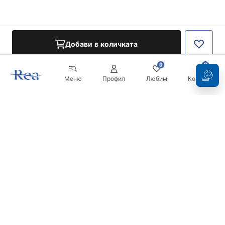
Добави в количката
0
0
Меню
Профил
Любим
Кошница
Бюлетин
Бъдете в течение с новините и промоциите!
Регистрация