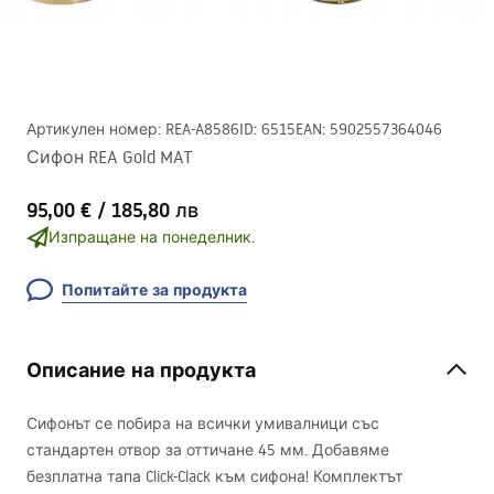
Артикулен номер
:
REA-A8586
ID
:
6515
EAN
:
5902557364046
Сифон REA Gold MAT
95,00 €
/
185,80 лв
Изпращане на понеделник.
Попитайте за продукта
Описание на продукта
Сифонът се побира на всички умивалници със
стандартен отвор за оттичане 45 мм. Добавяме
безплатна тапа Click-Clack към сифона! Комплектът