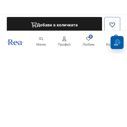
Добави в количката
0
0
Меню
Профил
Любим
Кошница
Бюлетин
Бъдете в течение с новините и промоциите!
Регистрация