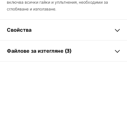
включва всички гайки и уплътнения, необходими за
сглобяване и използване.
Свойства
вариант на тапа
с отвор за преливане, без
Файлове за изтегляне (3)
отвор за преливане
Материал
месинг
Гаранционни условия
Гаранция
24 месеца
Warranty_Terms_and_Conditions_Siphons_-_24.pdf
Диаметър на отвора за
45
mm
умивалника
Информация за безопасност
Warranty_Terms_and_Conditions_Plugs_and_Siphons.
pdf