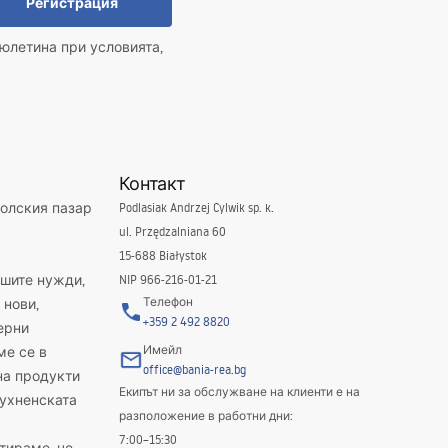
Регистрация
юлетина при условията,
Контакт
полския пазар
Podlasiak Andrzej Cylwik sp. k.
ul. Przędzalniana 60
15-688 Białystok
ашите нужди,
NIP 966-216-01-21
Телефон
 нови,
+359 2 492 8820
ерни
Имейл
ме се в
office@bania-rea.bg
на продукти
Екипът ни за обслужване на клиенти е на
кухненската
разположение в работни дни:
7:00–15:30