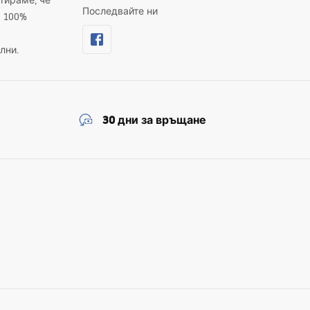
тираме, че
Последвайте ни
а 100%
лни.
30 дни за връщане