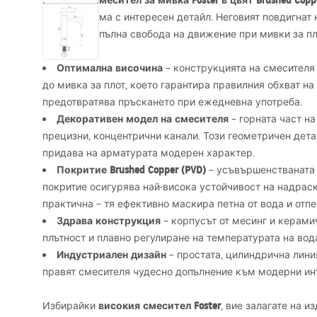
Високият смесител за мивка Foster в цвят Brushed Copp
сурова форма с интересен детайл. Неговият повдигнат 
да осигури пълна свобода на движение при мивки за пл
Оптимална височина
– конструкцията на смесителя
до мивка за плот, което гарантира правилния обхват на
предотвратява пръскането при ежедневна употреба.
Декоративен модел на смесителя
– горната част на
прецизни, концентрични канали. Този геометричен детай
придава на арматурата модерен характер.
Покритие Brushed Copper (
PVD
)
– усъвършенстваната 
покритие осигурява най-висока устойчивост на надраск
практична – тя ефективно маскира петна от вода и отпе
Здрава конструкция
– корпусът от месинг и керамич
плътност и плавно регулиране на температурата на вод
Индустриален дизайн
– простата, цилиндрична лини
правят смесителя чудесно допълнение към модерни ин
високия смесител Foster
Избирайки
, вие залагате на 