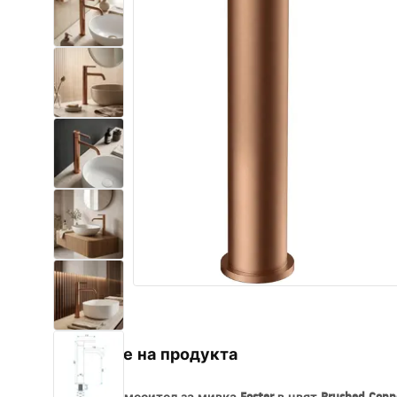
Комплект тоалетна чиния с
биде WC
Умивалници
Вани и Паравани
Смесители за баня
Душ панели
Кухня
Аксесоари и мебели за баня
Описание на продукта