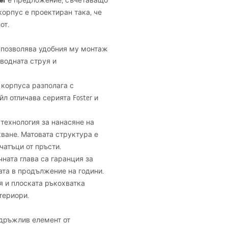
er
е предложение, съчетаващо
корпус е проектиран така, че
от.
 позволява удобния му монтаж
 водната струя и
 корпуса разполага с
л отличава серията Foster и
технология за нанасяне на
ване. Матовата структура е
чатъци от пръсти.
ната глава са гаранция за
ата в продължение на години.
я и плоската ръкохватка
териори.
издръжлив елемент от