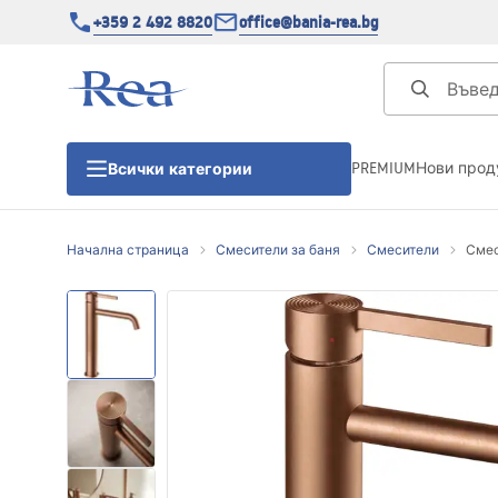
+359 2 492 8820
office@bania-rea.bg
PREMIUM
Нови прод
Всички категории
Начална страница
Смесители за баня
Смесители
Смес
Душ кабини
Душ кабини
Душ корита
Линейни сифони