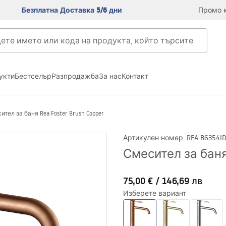
Безплатна Доставка 5/6 дни
Промо к
укти
Бестселър
Разпродажба
За нас
Контакт
ител за баня Rea Foster Brush Copper
Артикулен номер
:
REA-B6354
I
Смесител за баня 
75,00 €
/
146,69 лв
Изберете вариант