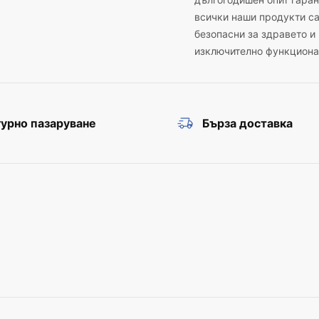
дългогодишен опит гаран
всички наши продукти с
безопасни за здравето и
изключително функциона
урно пазаруване
Бърза доставка