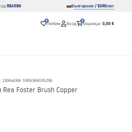
REA5BG
Български / EUR
Блог
од:
0
0
0,00 €
Любим
Вход
Кошница
:
D
:
13064
EAN
:
5906366035296
Rea Foster Brush Copper