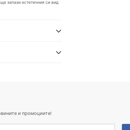
ще запази естетичния си вид
к
 мед
а
рукции за монтаж
.pdf
gnacja
овините и промоциите!
nacja.pdf