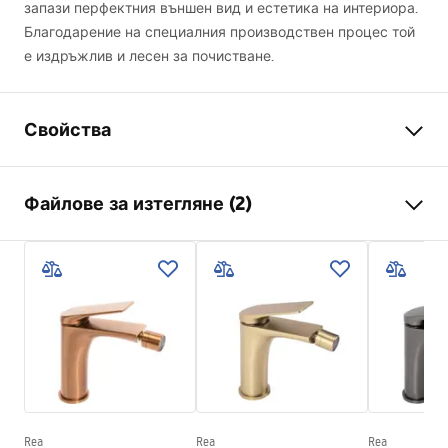
запази перфектния външен вид и естетика на интериора.
Благодарение на специалния производствен процес той
е издръжлив и лесен за почистване.
Свойства
Тип батерия
биде
Файлове за изтегляне (2)
Начин на монтаж
Стояща
Цвят
Черни
Инструкции за инсталиране
Вид на чучура
Подвижна
Faucet.pdf
Материал
Месинг
Обхват на чучура
115
mm
Гаранционни условия
Височина
165
mm
Warranty_Terms_and_Conditions_Faucets_-_5.pdf
Технология
Electroplating
Диаметър на връзката
3/8 цола
Rea
Rea
Rea