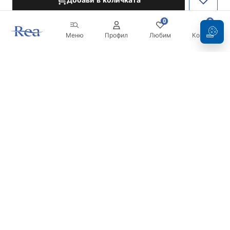
Добави в количката
0
0
Меню
Профил
Любим
Кошница
Бюлетин
Бъдете в течение с новините и промоциите!
Регистрация
С въвеждането и потвърждаването на вашите данни, вие
се съгласявате да получавате бюлетина при условията,
посочени в
Правилника
.