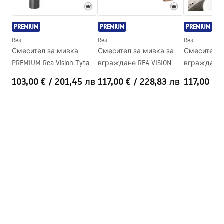
faucet.pdf
Технология
PVD
PREMIUM
PREMIUM
PREMIUM
Диаметър на връзката
3/8 цола
Информация за безопасност
Rea
Rea
Rea
Гаранция
5 години
Safety_Information_Faucets.pdf
Смесител за мивка
Смесител за мивка за
Смесител з
PREMIUM Rea Vision Tytan
вграждане REA VISION
вграждане 
High
Brush Copper + BOX
Titan + BOX
103,00 €
Pielęgnacja
/
201,45 лв
117,00 €
/
228,83 лв
117,00 €
Pielegnacja.pdf