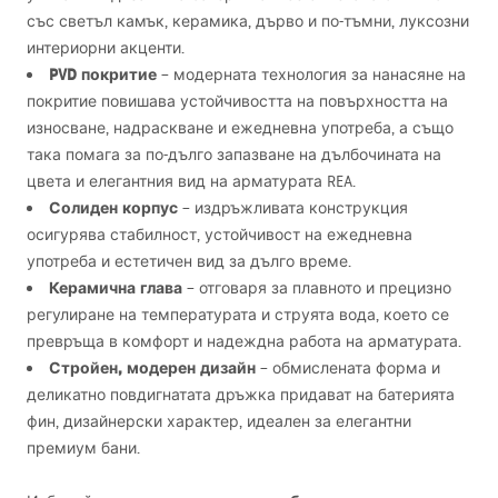
със светъл камък, керамика, дърво и по-тъмни, луксозни
интериорни акценти.
PVD
покритие
– модерната технология за нанасяне на
покритие повишава устойчивостта на повърхността на
износване, надраскване и ежедневна употреба, а също
така помага за по-дълго запазване на дълбочината на
цвета и елегантния вид на арматурата
REA
.
Солиден корпус
– издръжливата конструкция
осигурява стабилност, устойчивост на ежедневна
употреба и естетичен вид за дълго време.
Керамична глава
– отговаря за плавното и прецизно
регулиране на температурата и струята вода, което се
превръща в комфорт и надеждна работа на арматурата.
Стройен, модерен дизайн
– обмислената форма и
деликатно повдигнатата дръжка придават на батерията
фин, дизайнерски характер, идеален за елегантни
премиум бани.