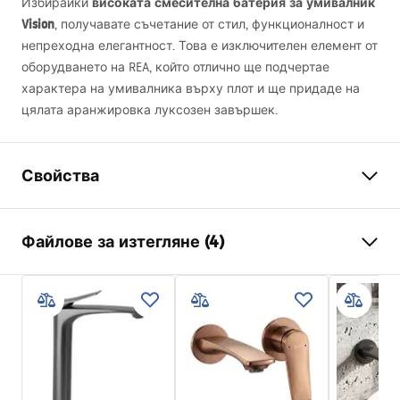
високата смесителна батерия за умивалник
Избирайки
Vision
, получавате съчетание от стил, функционалност и
непреходна елегантност. Това е изключителен елемент от
оборудването на
REA
, който отлично ще подчертае
характера на умивалника върху плот и ще придаде на
цялата аранжировка луксозен завършек.
Свойства
Тип батерия
умивалник
Файлове за изтегляне (4)
Начин на монтаж
Стояща
Цвят
Титан
Гаранционни условия
Вид на чучура
Фиксирана
Warranty_Terms_and_Conditions_Faucets_-_5.pdf
Материал
Месинг
Обхват на чучура
150
mm
Инструкции за монтаж
Височина
265
mm