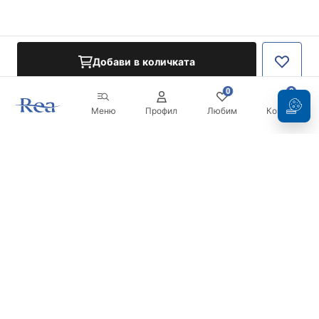
Добави в количката
0
0
Меню
Профил
Любим
Кошница
Бюлетин
Бъдете в течение с новините и промоциите!
Регистрация