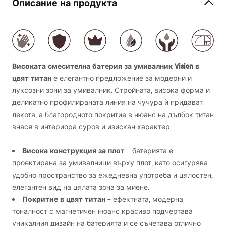
Описание на продукта
Високата смесителна батерия за умивалник Vision в
цвят титан
е елегантно предложение за модерни и
луксозни зони за умивалник. Стройната, висока форма и
деликатно профилираната линия на чучура ѝ придават
лекота, а благородното покритие в нюанс на дълбок титан
внася в интериора суров и изискан характер.
Висока конструкция за плот
– батерията е
проектирана за умивалници върху плот, като осигурява
удобно пространство за ежедневна употреба и цялостен,
елегантен вид на цялата зона за миене.
Покритие в цвят титан
– ефектната, модерна
тоналност с магнетичен нюанс красиво подчертава
уникалния дизайн на батерията и се съчетава отлично