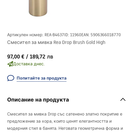
Артикулен номер
:
REA-B4637
ID
:
11960
EAN
:
5906366018770
Смесител за мивка Rea Drop Brush Gold High
97,00 €
/
189,72 лв
Доставка днес.
Попитайте за продукта
Описание на продукта
Смесител за мивка Drop със сатенено златно покритие е
предложение за хора, които ценят елегантността и
модерния стил в банята. Неговата геометрична форма и