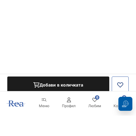
Добави в количката
0
0
Меню
Профил
Любим
Кошница
Бюлетин