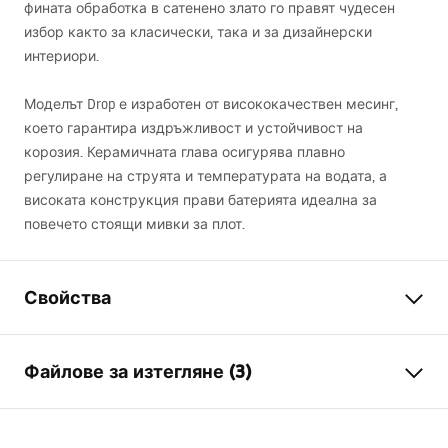
фината обработка в сатенено злато го правят чудесен
избор както за класически, така и за дизайнерски
интериори.
Моделът Drop е изработен от висококачествен месинг,
което гарантира издръжливост и устойчивост на
корозия. Керамичната глава осигурява плавно
регулиране на струята и температурата на водата, а
високата конструкция прави батерията идеална за
повечето стоящи мивки за плот.
Свойства
Тип батерия
умивалник
Файлове за изтегляне (3)
Начин на монтаж
Стояща
Цвят
Матирано злато
Гаранционни условия
Вид на чучура
Фиксирана