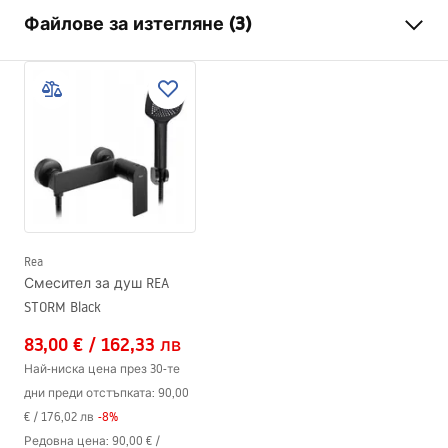
Тип батерия
умивалник
Файлове за изтегляне (3)
Начин на монтаж
Стояща
Цвят
Черни
Гаранционни условия
Вид на чучура
Фиксирана
Warranty_Terms_and_Conditions_Faucets_-_5.pdf
Материал
Месинг
Обхват на чучура
100
mm
Инструкции за монтаж
Височина
150
mm
faucet.pdf
Технология
Electroplating
Диаметър на връзката
3/8 цола
Rea
Информация за безопасност
Смесител за душ REA
Гаранция
5 години
Safety_Information_Faucets.pdf
STORM Black
83,00 €
/
162,33 лв
Най-ниска цена през 30-те
дни преди отстъпката:
90,00
€
/
176,02 лв
-
8
%
Редовна цена
:
90,00 €
/