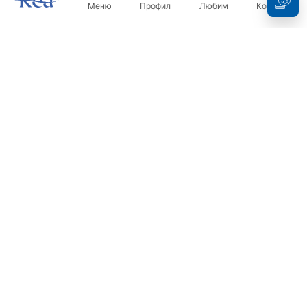
Меню
Профил
Любим
Кошница
Бюлетин
Бъдете в течение с новините и промоциите!
Регистрация
С въвеждането и потвърждаването на вашите данни, вие
се съгласявате да получавате бюлетина при условията,
посочени в
Правилника
.