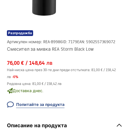
Разпродажба
Артикулен номер
:
REA-B9986
ID
:
7179
EAN
:
5902557369072
Смесител за мивка REA Storm Black Low
76,00 €
/
148,64 лв
Най-ниска цена през 30-те дни преди отстъпката:
81,00 €
/
158,42
-
6
%
лв
Редовна цена
:
81,00 €
/
158,42 лв
Доставка днес.
Попитайте за продукта
Описание на продукта