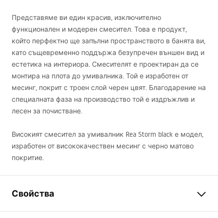
Представяме ви един красив, изключително
функционален и модерен смесител. Това е продукт,
който перфектно ще запълни пространството в банята ви,
като същевременно поддържа безупречен външен вид и
естетика на интериора. Смесителят е проектиран да се
монтира на плота до умивалника. Той е изработен от
месинг, покрит с троен слой черен цвят. Благодарение на
специалната фаза на производство той е издръжлив и
лесен за почистване.
Високият смесител за умивалник Rea Storm black е модел,
изработен от висококачествен месинг с черно матово
покритие.
Свойства