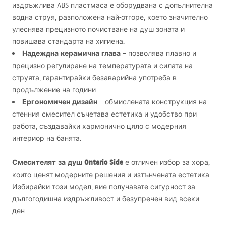
издръжлива
ABS
пластмаса е оборудвана с допълнителна
водна струя, разположена най-отгоре, което значително
улеснява прецизното почистване на душ зоната и
повишава стандарта на хигиена.
Надеждна керамична глава
– позволява плавно и
прецизно регулиране на температурата и силата на
струята, гарантирайки безаварийна употреба в
продължение на години.
Ергономичен дизайн
– обмислената конструкция на
стенния смесител съчетава естетика и удобство при
работа, създавайки хармонично цяло с модерния
интериор на банята.
Смесителят за душ Ontario Side
е отличен избор за хора,
които ценят модерните решения и изтънчената естетика.
Избирайки този модел, вие получавате сигурност за
дългогодишна издръжливост и безупречен вид всеки
ден.