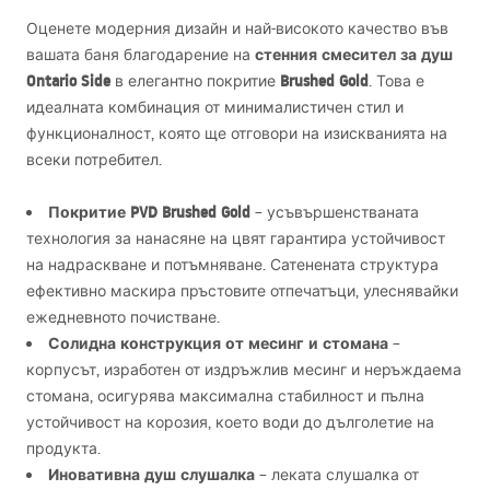
Оценете модерния дизайн и най-високото качество във
стенния смесител за душ
вашата баня благодарение на
Ontario Side
Brushed Gold
в елегантно покритие
. Това е
идеалната комбинация от минималистичен стил и
функционалност, която ще отговори на изискванията на
всеки потребител.
Покритие
PVD
Brushed Gold
– усъвършенстваната
технология за нанасяне на цвят гарантира устойчивост
на надраскване и потъмняване. Сатенената структура
ефективно маскира пръстовите отпечатъци, улеснявайки
ежедневното почистване.
Солидна конструкция от месинг и стомана
–
корпусът, изработен от издръжлив месинг и неръждаема
стомана, осигурява максимална стабилност и пълна
устойчивост на корозия, което води до дълголетие на
продукта.
Иновативна душ слушалка
– леката слушалка от