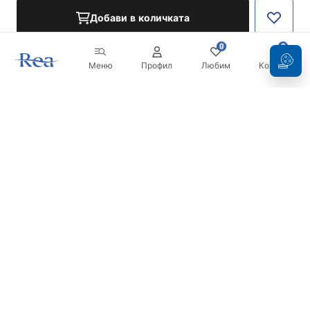
Добави в количката
0
0
Меню
Профил
Любим
Кошница
Бюлетин
Бъдете в течение с новините и промоциите!
Регистрация
С въвеждането и потвърждаването на вашите данни, вие
се съгласявате да получавате бюлетина при условията,
посочени в
Правилника
.