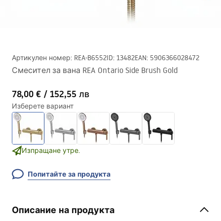
Артикулен номер
:
REA-B6552
ID
:
13482
EAN
:
5906366028472
Смесител за вана REA Ontario Side Brush Gold
78,00 €
/
152,55 лв
Изберете вариант
Изпращане утре.
Попитайте за продукта
Описание на продукта