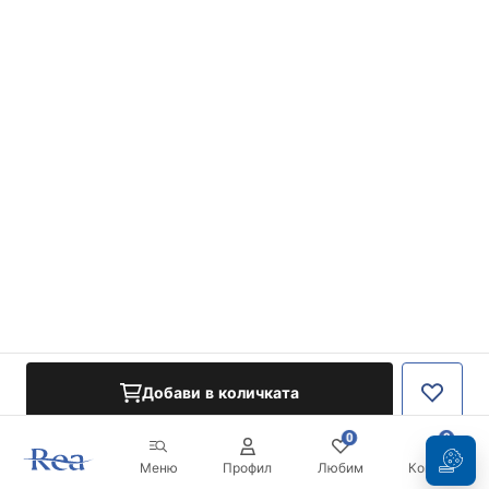
Добави в количката
0
0
Меню
Профил
Любим
Кошница