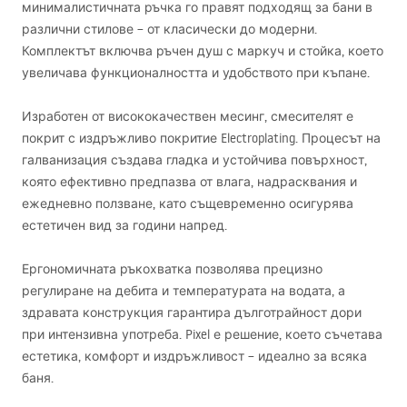
минималистичната ръчка го правят подходящ за бани в
различни стилове – от класически до модерни.
Комплектът включва ръчен душ с маркуч и стойка, което
увеличава функционалността и удобството при къпане.
Изработен от висококачествен месинг, смесителят е
покрит с издръжливо покритие Electroplating. Процесът на
галванизация създава гладка и устойчива повърхност,
която ефективно предпазва от влага, надрасквания и
ежедневно ползване, като същевременно осигурява
естетичен вид за години напред.
Ергономичната ръкохватка позволява прецизно
регулиране на дебита и температурата на водата, а
здравата конструкция гарантира дълготрайност дори
при интензивна употреба. Pixel е решение, което съчетава
естетика, комфорт и издръжливост – идеално за всяка
баня.