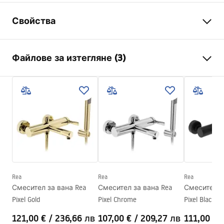
Свойства
Тип батерия
вана
Файлове за изтегляне (3)
Начин на монтаж
Стенна
Цвят
Хром
Инструкции за инсталиране
Вид на чучура
Фиксирана
Faucet.pdf
Материал
Месинг , ABS
Обхват на чучура
180
mm
Warunki bezpieczeństwa
Височина
90
mm
WARUNKI BEZPIECZENSTWA BATERIE.pdf
Технология
Chrome plating
Диаметър на връзката
1/2 цола
Rea
Rea
Rea
Гаранционни условия
Смесител за вана Rea
Смесител за вана Rea
Смесител з
Разстояние между
150
mm
Warranty_Terms_and_Conditions_Faucets_-_5.pdf
Pixel Gold
Pixel Chrome
Pixel Black
връзките
121,00 €
/
236,66 лв
107,00 €
/
209,27 лв
111,00 €
Модел
JS-650103