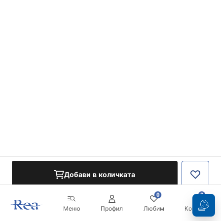
Добави в количката
0
0
Меню
Профил
Любим
Кошница