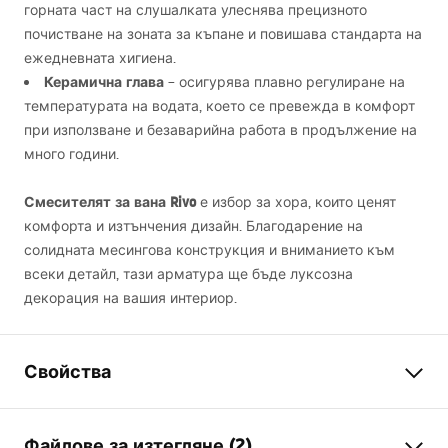
горната част на слушалката улеснява прецизното
почистване на зоната за къпане и повишава стандарта на
ежедневната хигиена.
Керамична глава
– осигурява плавно регулиране на
температурата на водата, което се превежда в комфорт
при използване и безаварийна работа в продължение на
много години.
Смесителят за вана Rivo
е избор за хора, които ценят
комфорта и изтънчения дизайн. Благодарение на
солидната месингова конструкция и вниманието към
всеки детайл, тази арматура ще бъде луксозна
декорация на вашия интериор.
Свойства
Тип батерия
вана
Файлове за изтегляне (2)