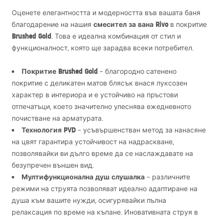
Оценете елегантността и модерността във вашата баня
смесител за вана Rivo
благодарение на нашия
в покритие
Brushed Gold
. Това е идеална комбинация от стил и
функционалност, която ще зарадва всеки потребител.
Покритие Brushed Gold
– благородно сатенено
покритие с деликатен матов блясък внася луксозен
характер в интериора и е устойчиво на пръстови
отпечатъци, което значително улеснява ежедневното
почистване на арматурата.
Технология
PVD
– усъвършенстван метод за нанасяне
на цвят гарантира устойчивост на надраскване,
позволявайки ви дълго време да се наслаждавате на
безупречен външен вид.
Мултифункционална душ слушалка
– различните
режими на струята позволяват идеално адаптиране на
душа към вашите нужди, осигурявайки пълна
релаксация по време на къпане. Иновативната струя в