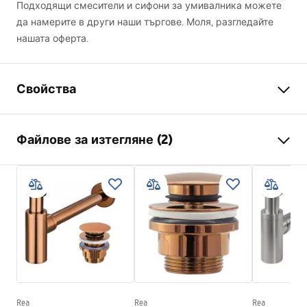
Подходящи смесители и сифони за умивалника можете
да намерите в други наши търгове. Моля, разгледайте
нашата оферта.
Свойства
Начин на монтаж
Над плот
Файлове за изтегляне (2)
Материал
Санитарна керамика
Цвят
Имитaция на камък
Инструкции за инсталиране
завършек
Мат
Basin.pdf
Дължина
460
mm
Ширина
320
mm
Гаранционни условия
Височина
125
mm
Warranty_Terms_and_Conditions_Basins_-_5.pdf
Дълбочина
105
mm
Форма
Правоъгълен
Rea
Rea
Rea