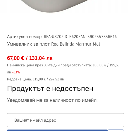
Артикулен номер
:
REA-U8702
ID
:
5420
EAN
:
5902557356614
Умивалник за плот Rea Belinda Marmur Mat
67,00 €
/
131,04 лв
Най-ниска цена през 30-те дни преди отстъпката:
100,00 €
/
195,58
-
33
%
лв
Редовна цена
:
115,00 €
/
224,92 лв
Продуктът е недостъпен
Уведомявай ме за наличност по имейл.
Вашият имейл адрес