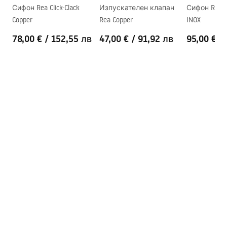
Сифон Rea Click-Clack
Изпускателен клапан
Сифон REA 
Отвор на батерията
НЕ
Copper
Rea Copper
INOX
Отвор за преливане
НЕ
78,00 €
/
152,55 лв
47,00 €
/
91,92 лв
95,00 €
/