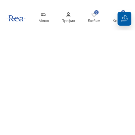
0
0
Меню
Профил
Любим
Кошница
Бюлетин
Бъдете в течение с новините и промоциите!
Регистрация
С въвеждането и потвърждаването на вашите данни, вие
се съгласявате да получавате бюлетина при условията,
посочени в
Правилника
.