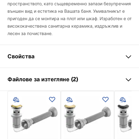
пространството, като същевременно запази безупречния
външен вид и естетика на Вашата баня. Умивалникът е
пригоден да се монтира на плот или шкаф. Изработен е от
висококачествена санитарна керамика, издръжлив и
лесен за почистване.
Свойства
Начин на монтаж
Над плот
Файлове за изтегляне (2)
Материал
Санитарна керамика
Цвят
Имитaция на камък
Инструкции за инсталиране
завършек
Мат
Basin.pdf
Дължина
485
mm
Ширина
340
mm
Гаранционни условия
Височина
145
mm
Warranty_Terms_and_Conditions_Basins_-_5.pdf