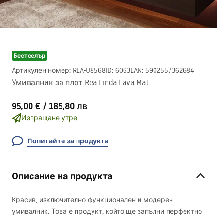
Бестселър
Артикулен номер
:
REA-U8568
ID
:
6063
EAN
:
5902557362684
Умивалник за плот Rea Linda Lava Mat
95,00 €
/
185,80 лв
Изпращане утре.
Попитайте за продукта
Описание на продукта
Красив, изключително функционален и модерен
умивалник. Това е продукт, който ще запълни перфектно