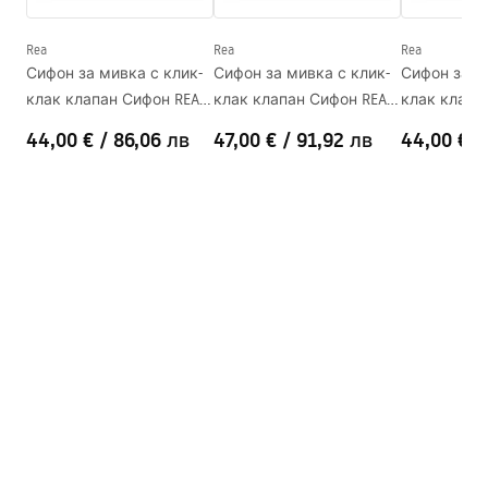
Дълбочина
120
mm
Форма
Овален
Rea
Rea
Rea
Сифон за мивка с клик-
Сифон за мивка с клик-
Сифон за м
Отвор на батерията
НЕ
клак клапан Сифон REA
клак клапан Сифон REA
клак клапа
Отвор за преливане
НЕ
Gold
Brush Gold
Black
44,00 €
/
86,06 лв
47,00 €
/
91,92 лв
44,00 €
/