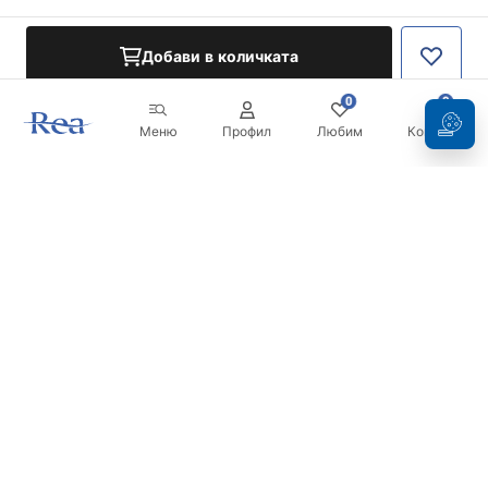
Добави в количката
0
0
Меню
Профил
Любим
Кошница
Бюлетин
Бъдете в течение с новините и промоциите!
Регистрация
С въвеждането и потвърждаването на вашите данни, вие
се съгласявате да получавате бюлетина при условията,