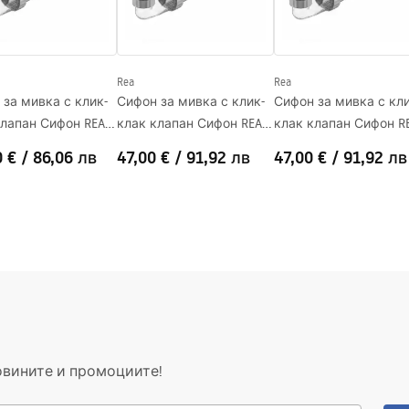
Rea
Rea
 за мивка с клик-
Сифон за мивка с клик-
Сифон за мивка с кли
клапан Сифон REA
клак клапан Сифон REA
клак клапан Сифон R
Brush Nickel
Titan
0 €
/
86,06 лв
47,00 €
/
91,92 лв
47,00 €
/
91,92 лв
овините и промоциите!