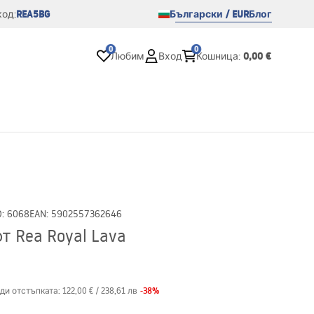
REA5BG
Български / EUR
Блог
од:
0
0
0,00 €
Любим
Вход
Кошница
:
D
:
6068
EAN
:
5902557362646
 Rea Royal Lava
-
38
%
ди отстъпката:
122,00 €
/
238,61 лв