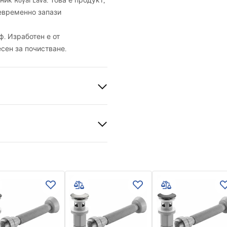
к Royal Lava. Това е продукт,
евременно запази
ф. Изработен е от
сен за почистване.
а керамика
на камък
нционни условия
nty_Terms_and_Conditions_
_-_5.pdf