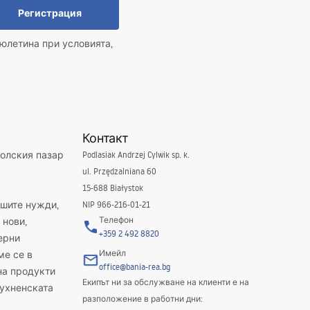
Регистрация
юлетина при условията,
Контакт
полския пазар
Podlasiak Andrzej Cylwik sp. k.
ul. Przędzalniana 60
15-688 Białystok
ашите нужди,
NIP 966-216-01-21
Телефон
 нови,
+359 2 492 8820
ерни
Имейл
ме се в
office@bania-rea.bg
на продукти
Екипът ни за обслужване на клиенти е на
кухненската
разположение в работни дни: