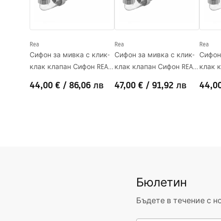
Форма
Овален
Отвор на батерията
НЕ
Rea
Rea
Rea
Отвор за преливане
НЕ
Сифон за мивка с клик-
Сифон за мивка с клик-
Сифон
клак клапан Сифон REA
клак клапан Сифон REA
клак 
Gold
Brush Gold
Black
44,00 €
/
86,06 лв
47,00 €
/
91,92 лв
44,0
Бюлетин
Бъдете в течение с н