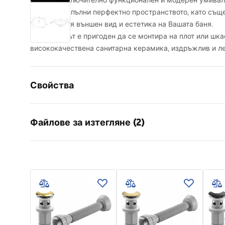
Красив, изключително функционален и модерен умивални
който ще запълни перфектно пространството, като същ
безупречния външен вид и естетика на Вашата баня.
Умивалникът е пригоден да се монтира на плот или шка
висококачествена санитарна керамика, издръжлив и ле
Свойства
Начин на монтаж
Над плот
Файлове за изтегляне (2)
Материал
Санитарн
Цвят
Имитaция 
Инструкции за
Гара
завършек
Лъскав
инсталиране
Warra
Дължина
625
mm
Basins
Basin.pdf
Ширина
360
mm
Височина
160
mm
Дълбочина
100
mm