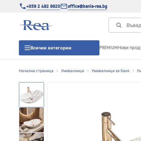
+359 2 492 8820
office@bania-rea.bg
PREMIUM
Нови прод
Всички категории
Начална страница
Умивалници
Умивалници за баня
Ум
Душ кабини
Душ кабини
Душ корита
Линейни сифони