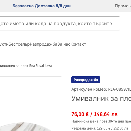
Безплатна Доставка 5/6 дни
Промо к
укти
Бестселър
Разпродажба
За нас
Контакт
ивалник за плот Rea Royal Lava
Разпродажба
Артикулен номер
:
REA-U8597
I
Умивалник за плот
76,00 €
/
148,64 лв
Най-ниска цена през 30-те дни пре
Редовна цена
:
129,00 €
/
252,30 лв