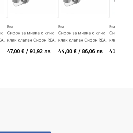
Rea
Rea
Rea
к-
Сифон за мивка с клик-
Сифон за мивка с клик-
Сифон за м
EA
клак клапан Сифон REA
клак клапан Сифон REA
клак клапа
Brush Copper
White
Titan
47,00 €
/
91,92 лв
44,00 €
/
86,06 лв
41,00 €
/