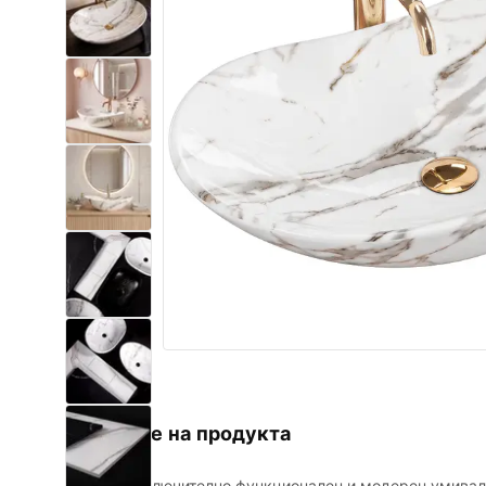
Комплект тоалетна чиния с
биде WC
Умивалници
Вани и Паравани
Смесители за баня
Душ панели
Кухня
Аксесоари и мебели за баня
Описание на продукта