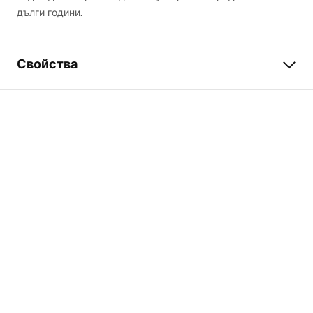
дълги години.
Свойства
Цвят
Титан
Материал
Метал
Начин на монтаж
Завинтващ се
Ширина
260
mm
Височина
50
mm
Дълбочина
85
mm
Серия
Riwon
Гаранция
24 месеца