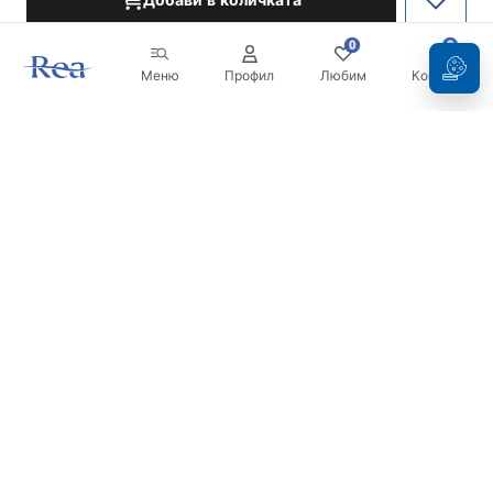
Добави в количката
0
0
Меню
Профил
Любим
Кошница
Бюлетин
Бъдете в течение с новините и промоциите!
Регистрация
С въвеждането и потвърждаването на вашите данни, вие
се съгласявате да получавате бюлетина при условията,
посочени в
Правилника
.