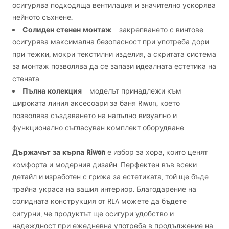
осигурява подходяща вентилация и значително ускорява
нейното съхнене.
Солиден стенен монтаж
– закрепването с винтове
осигурява максимална безопасност при употреба дори
при тежки, мокри текстилни изделия, а скритата система
за монтаж позволява да се запази идеалната естетика на
стената.
Пълна колекция
– моделът принадлежи към
широката линия аксесоари за баня Riwon, което
позволява създаването на напълно визуално и
функционално съгласуван комплект оборудване.
Държачът за кърпа Riwon
е избор за хора, които ценят
комфорта и модерния дизайн. Перфектен във всеки
детайл и изработен с грижа за естетиката, той ще бъде
трайна украса на вашия интериор. Благодарение на
солидната конструкция от
REA
можете да бъдете
сигурни, че продуктът ще осигури удобство и
надеждност при ежедневна употреба в продължение на