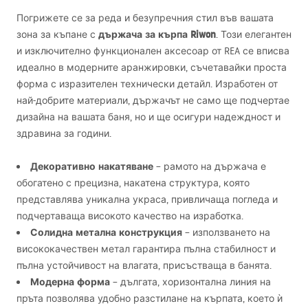
Погрижете се за реда и безупречния стил във вашата
държача за кърпа Riwon
зона за къпане с
. Този елегантен
и изключително функционален аксесоар от
REA
се вписва
идеално в модерните аранжировки, съчетавайки проста
форма с изразителен технически детайл. Изработен от
най-добрите материали, държачът не само ще подчертае
дизайна на вашата баня, но и ще осигури надеждност и
здравина за години.
Декоративно накатяване
– рамото на държача е
обогатено с прецизна, накатена структура, която
представлява уникална украса, привличаща погледа и
подчертаваща високото качество на изработка.
Солидна метална конструкция
– използването на
висококачествен метал гарантира пълна стабилност и
пълна устойчивост на влагата, присъстваща в банята.
Модерна форма
– дългата, хоризонтална линия на
пръта позволява удобно разстилане на кърпата, което ѝ