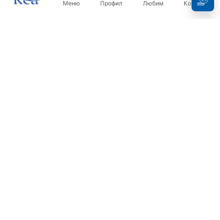
Меню
Профил
Любим
Кошница
Бюлетин
Бъдете в течение с новините и промоциите!
Регистрация
С въвеждането и потвърждаването на вашите данни, вие
се съгласявате да получавате бюлетина при условията,
посочени в
Правилника
.