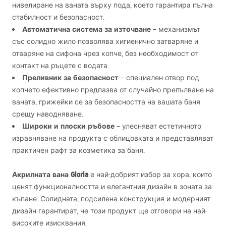
нивелиране на ваната върху пода, което гарантира пълна
стабилност и безопасност.
Автоматична система за източване
– механизмът
със солидно жило позволява хигиенично затваряне и
отваряне на сифона чрез копче, без необходимост от
контакт на ръцете с водата.
Преливник за безопасност
– специален отвор под
копчето ефективно предпазва от случайно препълване на
ваната, грижейки се за безопасността на вашата баня
срещу наводняване.
Широки и плоски ръбове
– улесняват естетичното
изравняване на продукта с облицовката и представляват
практичен рафт за козметика за баня.
Акрилната вана Gloria
е най-добрият избор за хора, които
ценят функционалността и елегантния дизайн в зоната за
къпане. Солидната, подсилена конструкция и модерният
дизайн гарантират, че този продукт ще отговори на най-
високите изисквания.