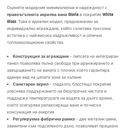
Оценете модерния минимализъм и надеждност с
правоъгълната акрилна вана Gloria
White
в покритие
Gloss
. Това е идеален модел, предназначен за
индивидуално вграждане, който съчетава луксозна
естетика с най-висока издръжливост и отлични
топлоизолационни свойства.
Конструкция за вграждане
– липсата на интегриран
панел позволява пълна свобода при аранжирането и
завършването на ваната с плочки, което гарантира
единен вид на цялата зона за къпане.
Санитарен акрил
– гладкото, блестящо покритие
улеснява поддържането на безупречна чистота и
поддържа температурата на водата за дълго време,
което осигурява релаксираща вана и по-ниска
консумация на енергия.
Регулируема фабрична рамка
– две метални шини,
завинтени към подсиленото дъно, позволяват прецизно