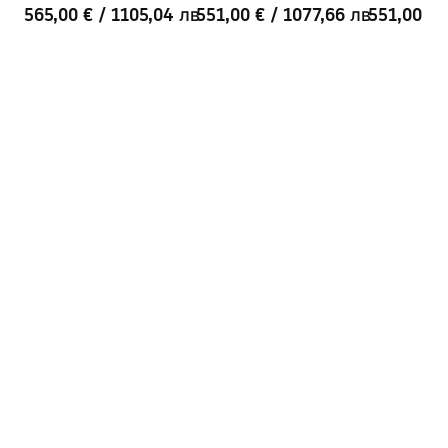
Right 160cm
Left 150cm
Right 150cm
565,00 €
/
1105,04 лв
551,00 €
/
1077,66 лв
551,00 €