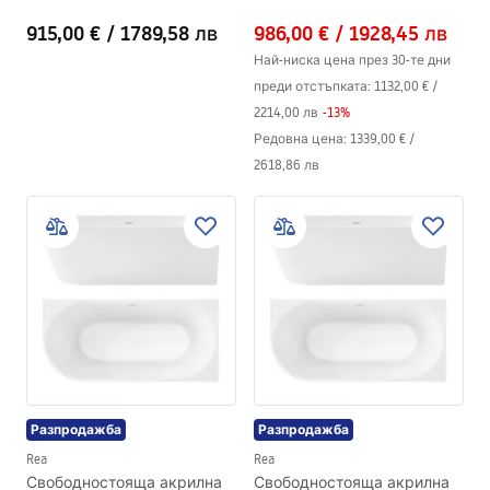
150cm
915,00 €
/
1789,58 лв
986,00 €
/
1928,45 лв
Най-ниска цена през 30-те дни
преди отстъпката:
1132,00 €
/
2214,00 лв
-
13
%
Редовна цена
:
1339,00 €
/
2618,86 лв
Разпродажба
Разпродажба
Rea
Rea
Свободностояща акрилна
Свободностояща акрилна