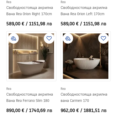
Rea
Rea
Свободностояща акрилна
Свободностояща акрилна
Вана Rea Orion Right 170cm
Вана Rea Orion Left 170cm
589,00 €
/
1151,98 лв
589,00 €
/
1151,98 лв
Rea
Rea
Свободностояща акрилна
Свободностояща акрилна
Вана Rea Ferrano Slim 180
вана Carmen 170
890,00 €
/
1740,69 лв
962,00 €
/
1881,51 лв