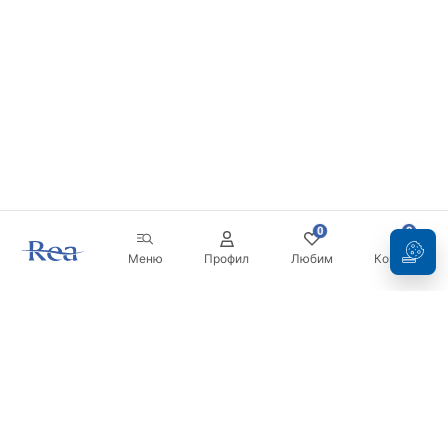
0
0
Меню
Профил
Любим
Кошница
Бюлетин
Бъдете в течение с новините и промоциите!