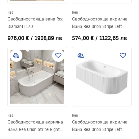
Rea
Rea
Свободностояща вана Rea
Свободностояща акрилна
Diamanti 170
Вана Rea Orion Stripe Left
150cm
976,00 €
/
1908,89 лв
574,00 €
/
1122,65 лв
Rea
Rea
Свободностояща акрилна
Свободностояща акрилна
Вана Rea Orion Stripe Right
Вана Rea Orion Stripe Left
150cm
170cm