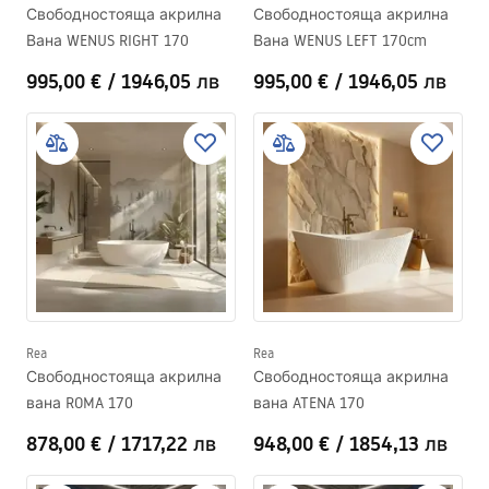
Свободностояща акрилна
Свободностояща акрилна
Вана WENUS RIGHT 170
Вана WENUS LEFT 170cm
995,00 €
/
1946,05 лв
995,00 €
/
1946,05 лв
Rea
Rea
Свободностояща акрилна
Свободностояща акрилна
вана ROMA 170
вана ATENA 170
878,00 €
/
1717,22 лв
948,00 €
/
1854,13 лв