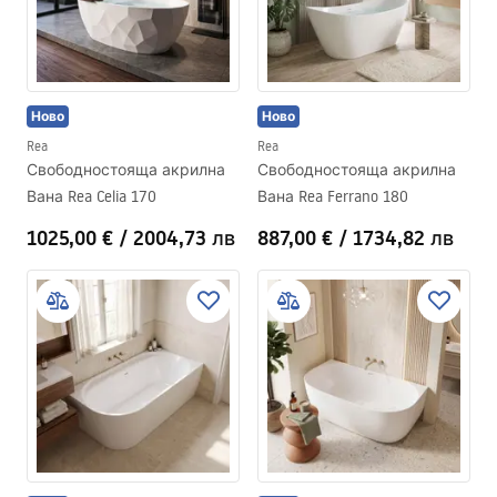
отличават с функционалност и естетичен вид.
Обикновено имат правоъгълна форма. Наскоро все по-
голяма популярност сред клиентите придобиват и
модерните овални вани.
Ново
Ново
Rea
Rea
Свободностояща акрилна
Свободностояща акрилна
Вана Rea Celia 170
Вана Rea Ferrano 180
1025,00 €
/
2004,73 лв
887,00 €
/
1734,82 лв