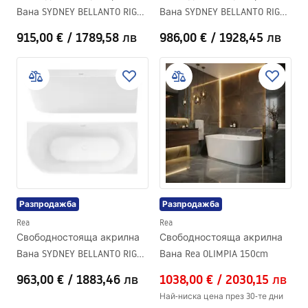
Вана SYDNEY BELLANTO RIGHT
Вана SYDNEY BELLANTO RIGHT
150cm
170cm
915,00 €
/
1789,58 лв
986,00 €
/
1928,45 лв
Разпродажба
Разпродажба
Rea
Rea
Свободностояща акрилна
Свободностояща акрилна
Вана SYDNEY BELLANTO RIGHT
Вана Rea OLIMPIA 150cm
160cm
963,00 €
/
1883,46 лв
1038,00 €
/
2030,15 лв
Най-ниска цена през 30-те дни