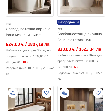
Разпродажба
Rea
Свободностояща акрилна
Rea
Свободностояща акрилна
Вана Rea CAPRI 160cm
Вана Rea Ferrano 150
924,00 €
/
1807,19 лв
830,00 €
/
1623,34 лв
Най-ниска цена през 30-те дни
Най-ниска цена през 30-те дни
преди отстъпката:
1032,00 €
/
преди отстъпката:
883,00 €
/
2018,42 лв
-
10
%
1727,00 лв
-
6
%
Редовна цена
:
1032,00 €
/
2018,42
Редовна цена
:
923,00 €
/
1805,23
лв
лв