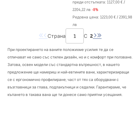
преди отстъпката:
1127,00 €
/
2204,22 лв
-
8
%
Редовна цена
:
1223,00 €
/
2391,98
лв
2
Страна
С
При проектирането на ваните положихме усилия те да се
отличават не само със стилен дизайн, но и с комфорт при ползване.
Затова, освен модели със стандартна вътрешност, в нашето
предложение ще намериш и най-евтините вани, характеризиращи
се с ергономично профилиране; част от тях са оборудвани с
възглавници за глава, подлакътници и седалки. Гарантираме, че
къпането в такава вана ще ти донесе само приятни усещания.
Пристенни вани – решение на нивото на
XXI
век
Свободностоящите пристенни вани и душове имат много
предимства. За разлика от традиционните модели те не изискват
довършване чрез облицоване с плочки или обграждане с панели.