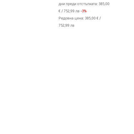
Модел
LUNGO
дни преди отстъпката:
385,00
€
/
752,99 лв
-
3
%
Гаранция
24 месеца
Редовна цена
:
385,00 €
/
752,99 лв