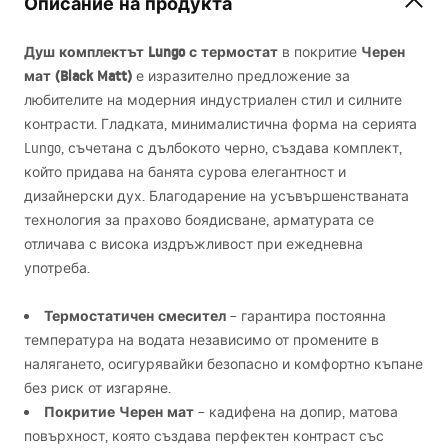
Описание на продукта
Душ комплектът Lungo с термостат
Черен
в покритие
мат (Black Matt)
е изразително предложение за
любителите на модерния индустриален стил и силните
контрасти. Гладката, минималистична форма на серията
Lungo, съчетана с дълбокото черно, създава комплект,
който придава на банята сурова елегантност и
дизайнерски дух. Благодарение на усъвършенстваната
технология за прахово боядисване, арматурата се
отличава с висока издръжливост при ежедневна
употреба.
Термостатичен смесител
– гарантира постоянна
температура на водата независимо от промените в
налягането, осигурявайки безопасно и комфортно къпане
без риск от изгаряне.
Покритие Черен мат
– кадифена на допир, матова
повърхност, която създава перфектен контраст със