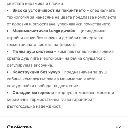
светлата керамика и плочки.
Висока устойчивост на покритието
– специалната
технология за нанасяне на цвета предпазва комплекта
от корозия и отлюспване, улеснявайки почистването.
Минималистичен Lungo дизайн
– цилиндрични,
стройни линии без излишни детайли подчертават
геометричната чистота на формата.
Пълна душ система
– комплектът включва голяма
кръгла душ пита и ергономична ръчна слушалка с
регулируема височина.
Конструкция без чучур
– предназначен за душ
кабини, комплектът заема минимално място,
осигурявайки свобода на движение.
Солидни материали
– корпус от масивен месинг и
керамична термостатична глава гарантират
дългогодишна надеждност.
Свойства