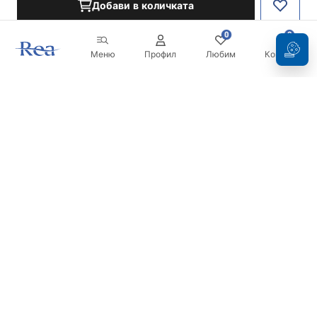
Добави в количката
0
0
Меню
Профил
Любим
Кошница
Бюлетин
Бъдете в течение с новините и промоциите!
Регистрация
С въвеждането и потвърждаването на вашите данни, вие
се съгласявате да получавате бюлетина при условията,
посочени в
Правилника
.