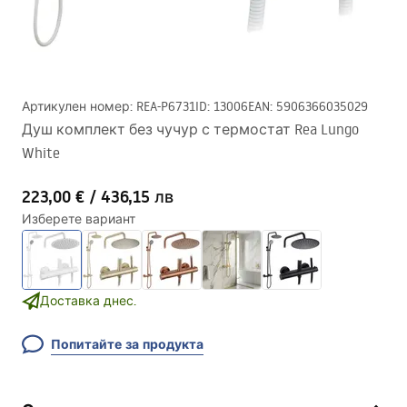
Артикулен номер
:
REA-P6731
ID
:
13006
EAN
:
5906366035029
Душ комплект без чучур с термостат Rea Lungo
White
223,00 €
/
436,15 лв
Изберете вариант
Доставка днес.
Попитайте за продукта