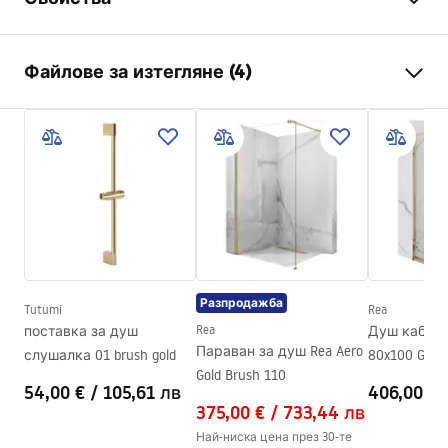
Цвят
Бял
Файлове за изтегляне (4)
Материал
Месинг , ABS
Тип батерия
Термостатична
Информация за безопасност
Начин на монтаж
повърхностен монтаж
Safety_Information_Shower_set.pdf
Регулиране на височината
Да
Мин. височина
845
mm
Гаранционни условия
Макс. височина
1205
mm
Warranty_Terms_and_Conditions_Faucets_-_5.pdf
Излив за вана
Не
Разпродажба
Регулиране на налягането
Да
Tutumi
Rea
Инструкции за монтаж
поставка за душ
Rea
Душ кабина
Система Anti-Calc
Да
shower_set.pdf
Параван за душ Rea Aero
слушалка 01 brush gold
80x100 Gold
Технология
PVD
Gold Brush 110
54,00 €
/
105,61 лв
406,00 €
Разстояние между
150
mm
Pielęgnacja
375,00 €
/
733,44 лв
връзките
Pielegnacja.pdf
Най-ниска цена през 30-те