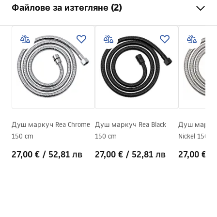
Файлове за изтегляне (2)
Гаранция
24 месеца
Материал
неръждаема стомана, ABS
Информация за безопасност
Тегло
1
kg
WARUNKI_BEZPIECZENSTWA_AKCESORIA_LAZIENKOWE.
Код на производителя
JS-016BRG
pdf
Цвят
Матирана мед
Гаранционни условия
Warranty_Terms_and_Conditions_Accessories_-_24.pdf
Душ маркуч Rea Chrome
Душ маркуч Rea Black
Душ маркуч
150 cm
150 cm
Nickel 150 c
27,00 €
/
52,81 лв
27,00 €
/
52,81 лв
27,00 €
/