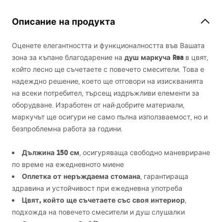
Описание на продукта
Оценете елегантността и функционалността във Вашата
душ маркуча Rea
зона за къпане благодарение на
в цвят,
който лесно ще съчетаете с повечето смесители. Това е
надеждно решение, което ще отговори на изискванията
на всеки потребител, търсещ издръжливи елементи за
оборудване. Изработен от най-добрите материали,
маркучът ще осигури не само пълна използваемост, но и
безпроблемна работа за години.
Дължина 150 см
, осигуряваща свободно маневриране
по време на ежедневното миене
Оплетка от неръждаема стомана
, гарантираща
здравина и устойчивост при ежедневна употреба
Цвят, който ще съчетаете със своя интериор
,
подхожда на повечето смесители и душ слушалки