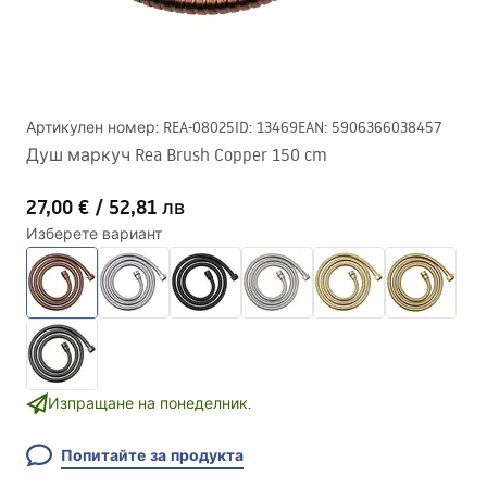
Артикулен номер
:
REA-08025
ID
:
13469
EAN
:
5906366038457
Душ маркуч Rea Brush Copper 150 cm
27,00 €
/
52,81 лв
Изберете вариант
Изпращане на понеделник.
Попитайте за продукта