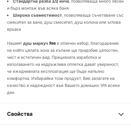
Стандартна резба 1/2 инча
, позволяваща много лесен
и бърз монтаж във всяка баня
Широка съвместимост
, позволяваща съчетаване със
смесител за вана, душ смесител, душ колона или ъглова
връзка
душ маркуч Rea
Нашият
е отличен избор, благодарение
на който цялата зона за къпане ще придобие цялостен,
чист и естетичен вид. Прецизната изработка и
използването на издръжлива оплетка дават увереност,
че ежедневната експлоатация ще бъде напълно
комфортна. Избирайки този продукт, Вие залагате на
качество и надеждност във Вашето домашно
SPA
всеки
ден.
Свойства
Дължина mm
1500
mm