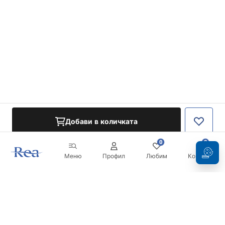
Добави в количката
0
0
Меню
Профил
Любим
Кошница
Бюлетин
Бъдете в течение с новините и промоциите!