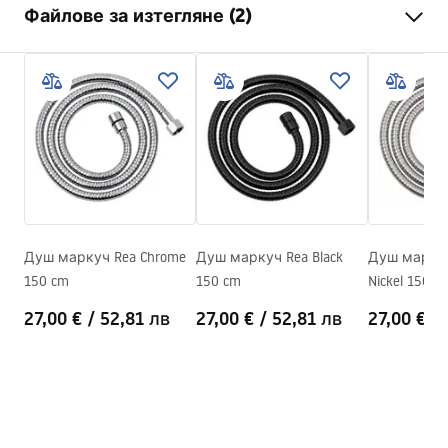
Файлове за изтегляне (2)
Гаранция
24 месеца
Материал
неръждаема стомана, ABS
Информация за безопасност
Тегло
1
kg
WARUNKI_BEZPIECZENSTWA_AKCESORIA_LAZIENKOWE.
Код на производителя
JS-016BG
pdf
Цвят
Матирано злато
Гаранционни условия
Warranty_Terms_and_Conditions_Accessories_-_24.pdf
Душ маркуч Rea Chrome
Душ маркуч Rea Black
Душ маркуч
150 cm
150 cm
Nickel 150 c
27,00 €
/
52,81 лв
27,00 €
/
52,81 лв
27,00 €
/