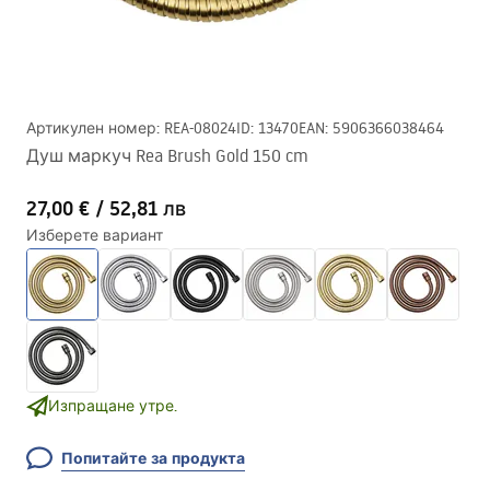
Артикулен номер
:
REA-08024
ID
:
13470
EAN
:
5906366038464
Душ маркуч Rea Brush Gold 150 cm
27,00 €
/
52,81 лв
Изберете вариант
Изпращане утре.
Попитайте за продукта