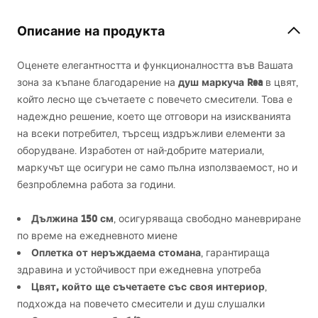
Описание на продукта
Оценете елегантността и функционалността във Вашата
душ маркуча Rea
зона за къпане благодарение на
в цвят,
който лесно ще съчетаете с повечето смесители. Това е
надеждно решение, което ще отговори на изискванията
на всеки потребител, търсещ издръжливи елементи за
оборудване. Изработен от най-добрите материали,
маркучът ще осигури не само пълна използваемост, но и
безпроблемна работа за години.
Дължина 150 см
, осигуряваща свободно маневриране
по време на ежедневното миене
Оплетка от неръждаема стомана
, гарантираща
здравина и устойчивост при ежедневна употреба
Цвят, който ще съчетаете със своя интериор
,
подхожда на повечето смесители и душ слушалки