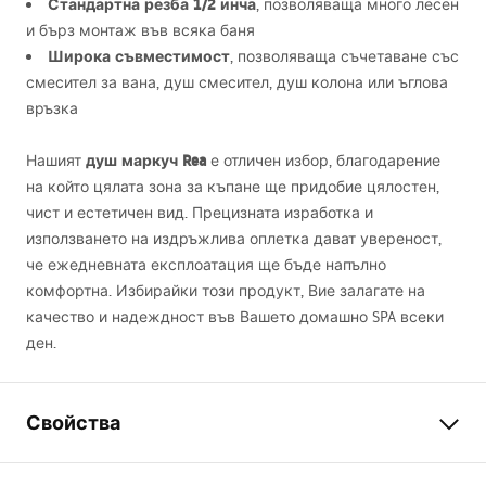
Стандартна резба 1/2 инча
, позволяваща много лесен
и бърз монтаж във всяка баня
Широка съвместимост
, позволяваща съчетаване със
смесител за вана, душ смесител, душ колона или ъглова
връзка
душ маркуч Rea
Нашият
е отличен избор, благодарение
на който цялата зона за къпане ще придобие цялостен,
чист и естетичен вид. Прецизната изработка и
използването на издръжлива оплетка дават увереност,
че ежедневната експлоатация ще бъде напълно
комфортна. Избирайки този продукт, Вие залагате на
качество и надеждност във Вашето домашно
SPA
всеки
ден.
Свойства
Дължина mm
1500
mm